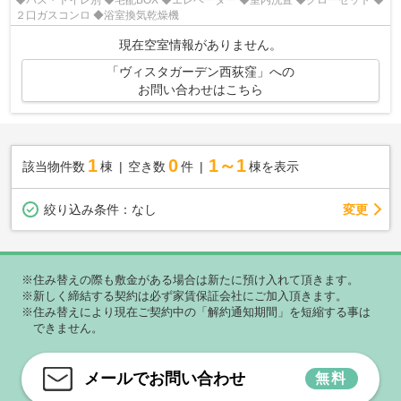
２口ガスコンロ ◆浴室換気乾燥機
現在空室情報がありません。
「ヴィスタガーデン西荻窪」への
お問い合わせはこちら
1
0
1～1
該当物件数
棟
空き数
件
棟を表示
変更
絞り込み条件：
なし
※住み替えの際も敷金がある場合は新たに預け入れて頂きます。
※新しく締結する契約は必ず家賃保証会社にご加入頂きます。
※住み替えにより現在ご契約中の「解約通知期間」を短縮する事は
できません。
メールでお問い合わせ
無料