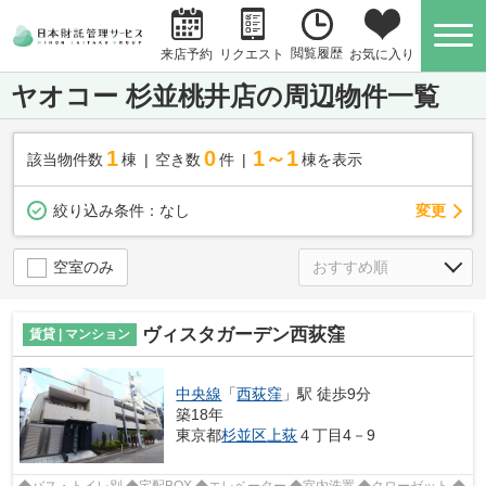
閲覧履歴
お気に入り
来店予約
リクエスト
ヤオコー 杉並桃井店の周辺物件一覧
1
0
1～1
該当物件数
棟
空き数
件
棟を表示
変更
絞り込み条件：
なし
空室のみ
ヴィスタガーデン西荻窪
賃貸 | マンション
中央線
「
西荻窪
」駅 徒歩9分
築18年
東京都
杉並区
上荻
４丁目4－9
◆バス・トイレ別 ◆宅配BOX ◆エレベーター ◆室内洗置 ◆クローゼット ◆