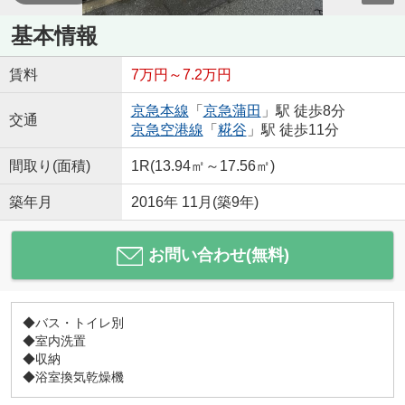
基本情報
賃料
7万円～7.2万円
京急本線
「
京急蒲田
」駅 徒歩8分
交通
京急空港線
「
糀谷
」駅 徒歩11分
間取り(面積)
1R(13.94㎡～17.56㎡)
築年月
2016年 11月(築9年)
お問い合わせ(無料)
◆バス・トイレ別
◆室内洗置
◆収納
◆浴室換気乾燥機