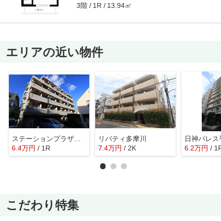
3階
13.94㎡
1R
エリアの近い物件
ステーションプラザ多摩川
リバティ多摩川
日神パレス
6.4
万
円
/ 1R
7.4
万
円
/ 2K
6.2
万
円
/ 1
こだわり特集