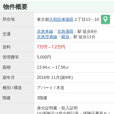
物件概要
所在地
東京都
大田区
南蒲田
２丁目13－10
京急本線
「
京急蒲田
」駅 徒歩8分
交通
京急空港線
「
糀谷
」駅 徒歩11分
賃料
7万円～7.2万円
管理費等
5,000円
面積
13.94㎡～17.56㎡
築年月
2016年 11月(築9年)
種別 / 構造
アパート / 木造
階建
3階建
身分証明書・収入証明
(※保険証は提出時記号・保険証番号をふ