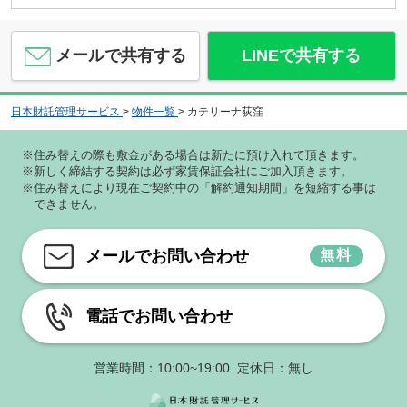
メールで共有する
LINEで共有する
日本財託管理サービス
>
物件一覧
>
カテリーナ荻窪
ＲＡＹ ＨＯＵＳＥ
6.4
万
円
/ 1R
※住み替えの際も敷金がある場合は新たに預け入れて頂きます。
※新しく締結する契約は必ず家賃保証会社にご加入頂きます。
※住み替えにより現在ご契約中の「解約通知期間」を短縮する事は
できません。
メールでお問い合わせ
無料
Ｕ・Ｈ神田川
6.5
万
円
/ 1K
電話でお問い合わせ
営業時間：10:00~19:00 定休日：無し