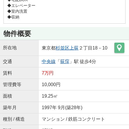
◆エレベーター
◆室内洗置
◆収納
物件概要
所在地
東京都
杉並区
上荻
２丁目18－10
交通
中央線
「
荻窪
」駅 徒歩4分
賃料
7万円
管理費等
10,000円
面積
19.25㎡
築年月
1997年 9月(築28年)
種別 / 構造
マンション / 鉄筋コンクリート