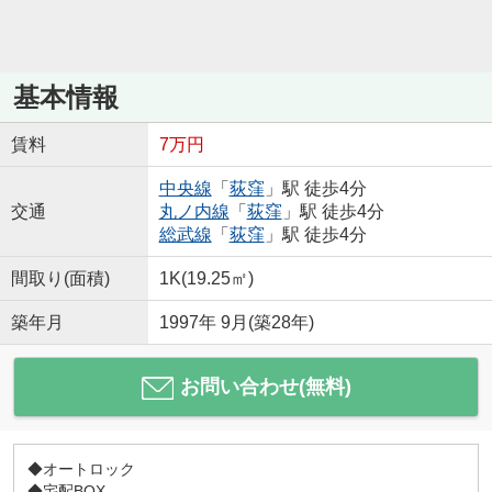
基本情報
賃料
7万円
中央線
「
荻窪
」駅 徒歩4分
交通
丸ノ内線
「
荻窪
」駅 徒歩4分
総武線
「
荻窪
」駅 徒歩4分
間取り(面積)
1K(19.25㎡)
築年月
1997年 9月(築28年)
お問い合わせ(無料)
◆オートロック
◆宅配BOX