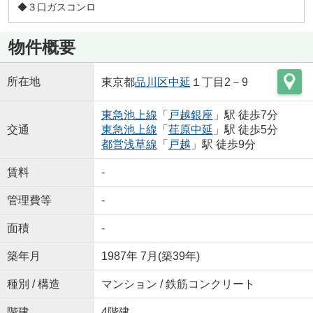
◆３口ガスコンロ
物件概要
所在地
東京都
品川区
中延
１丁目2－9
東急池上線
「
戸越銀座
」駅 徒歩7分
交通
東急池上線
「
荏原中延
」駅 徒歩5分
都営浅草線
「
戸越
」駅 徒歩9分
賃料
-
管理費等
-
面積
-
築年月
1987年 7月(築39年)
種別 / 構造
マンション / 鉄筋コンクリート
階建
4階建