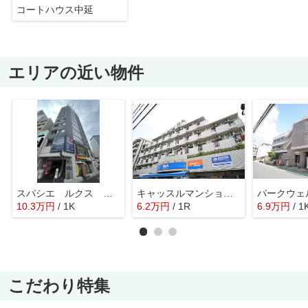
コートハウス中延
エリアの近い物件
スパシエ ルクス 五反田
キャッスルマンション戸越公園
パークウェ
10.3
万
円
/ 1K
6.2
万
円
/ 1R
6.9
万
円
/ 1
こだわり特集