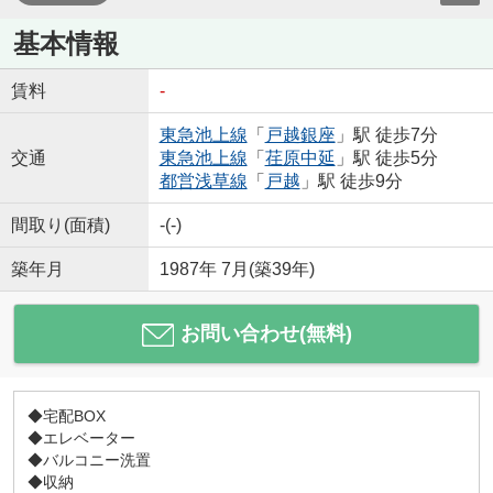
基本情報
賃料
-
東急池上線
「
戸越銀座
」駅 徒歩7分
交通
東急池上線
「
荏原中延
」駅 徒歩5分
都営浅草線
「
戸越
」駅 徒歩9分
間取り(面積)
-(-)
築年月
1987年 7月(築39年)
お問い合わせ(無料)
◆宅配BOX
◆エレベーター
◆バルコニー洗置
◆収納