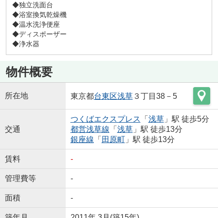
◆独立洗面台
◆浴室換気乾燥機
◆温水洗浄便座
◆ディスポーザー
◆浄水器
物件概要
所在地
東京都
台東区
浅草
３丁目38－5
つくばエクスプレス
「
浅草
」駅 徒歩5分
交通
都営浅草線
「
浅草
」駅 徒歩13分
銀座線
「
田原町
」駅 徒歩13分
賃料
-
管理費等
-
面積
-
築年月
2011年 3月(築15年)