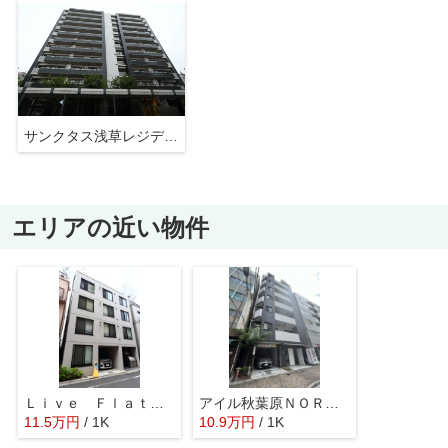
サンクタス浅草レジデンス
エリアの近い物件
Ｌｉｖｅ Ｆｌａｔ蔵前
アイル秋葉原ＮＯＲＴＨ弐番館
11.5
万
円
/ 1K
10.9
万
円
/ 1K