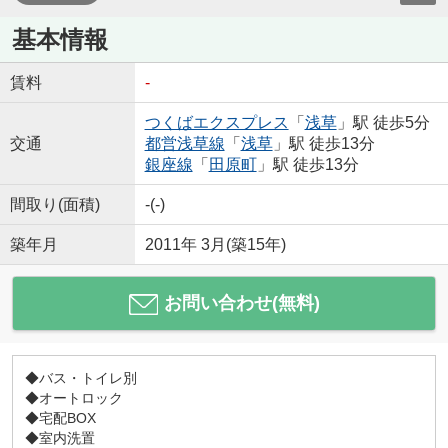
基本情報
賃料
-
つくばエクスプレス
「
浅草
」駅 徒歩5分
交通
都営浅草線
「
浅草
」駅 徒歩13分
銀座線
「
田原町
」駅 徒歩13分
間取り(面積)
-(-)
築年月
2011年 3月(築15年)
お問い合わせ(無料)
◆バス・トイレ別
◆オートロック
◆宅配BOX
◆室内洗置