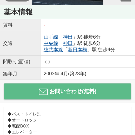
基本情報
賃料
-
山手線
「
神田
」駅 徒歩6分
交通
中央線
「
神田
」駅 徒歩6分
総武本線
「
新日本橋
」駅 徒歩4分
間取り(面積)
-(-)
築年月
2003年 4月(築23年)
お問い合わせ(無料)
◆バス・トイレ別
◆オートロック
◆宅配BOX
◆エレベーター