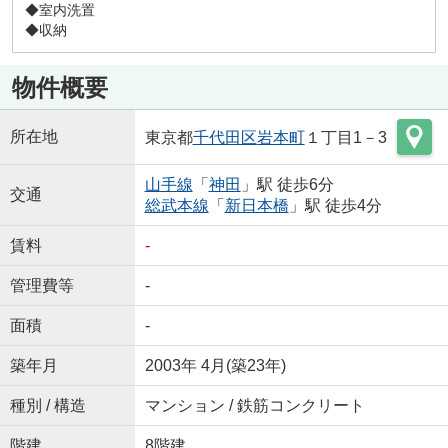
◆室内洗置
◆収納
物件概要
所在地
東京都
千代田区
岩本町
１丁目1－3
山手線
「
神田
」駅 徒歩6分
交通
総武本線
「
新日本橋
」駅 徒歩4分
賃料
-
管理費等
-
面積
-
築年月
2003年 4月(築23年)
種別 / 構造
マンション / 鉄筋コンクリート
階建
8階建