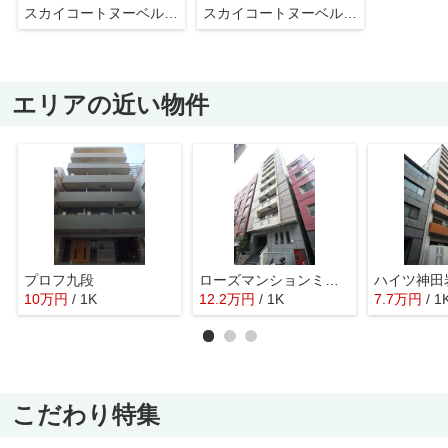
スカイコートヌーベル神田
スカイコートヌーベル神田
エリアの近い物件
プロフ九段
ローズマンションミヤハラ
ハイツ神田
10
万
円
/ 1K
12.2
万
円
/ 1K
7.7
万
円
/ 1
こだわり特集