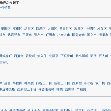
条件から探す
物件特集
墨田区
江東区
品川区
目黒区
大田区
世田谷区
渋谷区
中野区
杉並区
川市
武蔵野市
三鷹市
調布市
町田市
小金井市
国分寺市
国立市
清瀬市
田鶴巻町
西落合
若松町
大久保
北新宿
下宮比町
新小川町
新宿
百人町
住吉町
保
落合
早稲田
神楽坂
四谷三丁目
新宿三丁目
西新宿
市ケ谷
飯田橋
西
牛込神楽坂
西新宿五丁目
落合南長崎
曙橋
面影橋
早稲田
大久保
落合南長崎
新大久保
新井薬師前
中野坂上
椎名町
西早稲田
西新