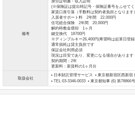
身分証明書・収入証明
(※保険証は提出時記号・保険証番号をふせてく
家賃口座引落（手数料は契約者負担となります
入居者サポート料 2年間 22,000円
住宅総合保険 2年間 20,000円
解約時敷金償却 1ヶ月
備考
鍵交換代 18700円
※ディンプルキー26,400円(希望時は起算日登録
通常損耗は貸主負担です
保証会社利用必須
現況は目安であり、変更になる場合があります
契約期間：2年
更新料：新賃料の1ヶ月分
日本財託管理サービス
東京都新宿区西新宿１
取扱会社
TEL:03-3346-0033
東京都知事 (6) 第78866