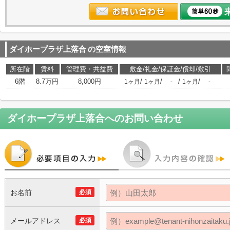
ダイホープラザ上落合
の空室情報
所在階
賃料
管理費・共益費
敷金/礼金/保証金/償却/敷引
6階
8.7万円
8,000円
/
/
/
/
1ヶ月
1ヶ月
-
1ヶ月
-
ダイホープラザ上落合
へのお問い合わせ
お名前
必須
メールアドレス
必須