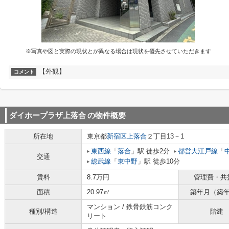
※写真や図と実際の現状とが異なる場合は現状を優先させていただきます
【外観】
コメント
ダイホープラザ上落合
の物件概要
所在地
東京都
新宿区
上落合
２丁目13－1
東西線
「
落合
」駅 徒歩2分
都営大江戸線
「
交通
総武線
「
東中野
」駅 徒歩10分
賃料
8.7万円
管理費・共
面積
20.97㎡
築年月（築
マンション / 鉄骨鉄筋コンク
種別/構造
階建
リート