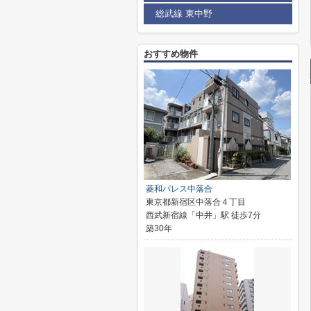
総武線 東中野
おすすめ物件
菱和パレス中落合
東京都新宿区中落合４丁目
西武新宿線「中井」駅 徒歩7分
築30年