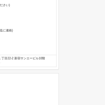
ださい)
）
迄に連絡)
丁目22-2 新宿サンエービル10階
号