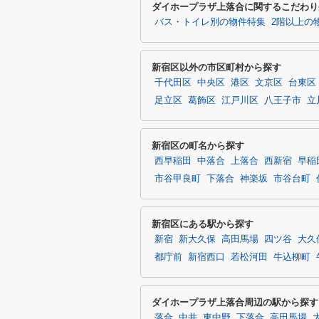
ダイホープラザ上落合に関するこだわり
バス・トイレ別の物件特集
2階以上の
新宿区以外の市区町村から探す
千代田区
中央区
港区
文京区
台東区
足立区
葛飾区
江戸川区
八王子市
立
新宿区の町名から探す
西早稲田
中落合
上落合
西新宿
早稲
市谷甲良町
下落合
神楽坂
市谷台町
新宿区にある駅から探す
新宿
新大久保
高田馬場
四ツ谷
大久
都庁前
新宿西口
若松河田
牛込柳町
ダイホープラザ上落合周辺の駅から探す
落合
中井
東中野
下落合
高田馬場