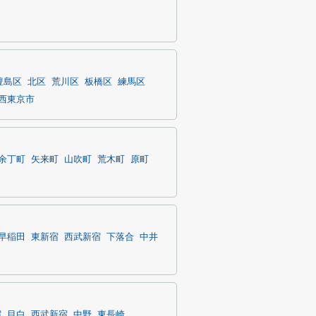
豊島区
北区
荒川区
板橋区
練馬区
西東京市
余丁町
矢来町
山吹町
荒木町
原町
早稲田
東新宿
西武新宿
下落合
中井
宿
目白
西武新宿
中野
東長崎