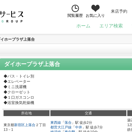
来店予約
閲覧履歴
お気に入り
ホーム
エリア検索
ダイホープラザ上落合
ダイホープラザ上落合
◆バス・トイレ別
◆エレベーター
◆ミニ洗濯機
◆クローゼット
◆１口ガスコンロ
◆浴室換気乾燥機
所在地
交通
築
東西線
「
落合
」駅 徒歩2分
東京都
新宿区
上落合
２丁目
1
都営大江戸線
「
中井
」駅 徒歩7分
13－1
鉄