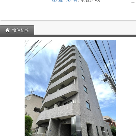
総武線
「
東中野
」駅 徒歩10分
ー
物件情報