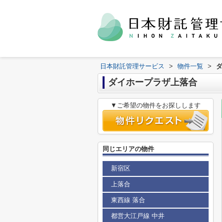
日本財託管理サービス
>
物件一覧
>
ダイホープラザ上落合
▼ご希望の物件をお探しします
同じエリアの物件
新宿区
上落合
東西線 落合
都営大江戸線 中井