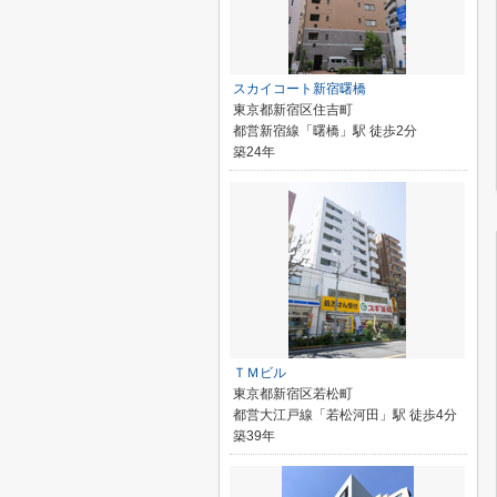
スカイコート新宿曙橋
東京都新宿区住吉町
都営新宿線「曙橋」駅 徒歩2分
築24年
ＴＭビル
東京都新宿区若松町
都営大江戸線「若松河田」駅 徒歩4分
築39年