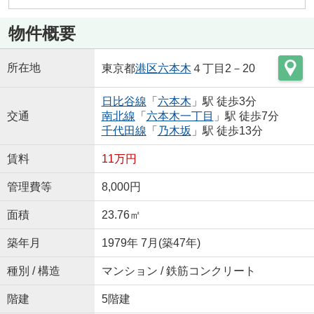
物件概要
所在地
東京都
港区
六本木
４丁目2－20
日比谷線
「
六本木
」駅 徒歩3分
交通
南北線
「
六本木一丁目
」駅 徒歩7分
千代田線
「
乃木坂
」駅 徒歩13分
賃料
11万円
管理費等
8,000円
面積
23.76㎡
築年月
1979年 7月(築47年)
種別 / 構造
マンション / 鉄筋コンクリート
階建
5階建