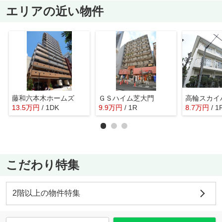
エリアの近い物件
藤和六本木ホームズ
ＧＳハイム芝大門
高輪スカイ
13.5
万
円
/ 1DK
9.9
万
円
/ 1R
8.7
万
円
/ 1
こだわり特集
2階以上の物件特集