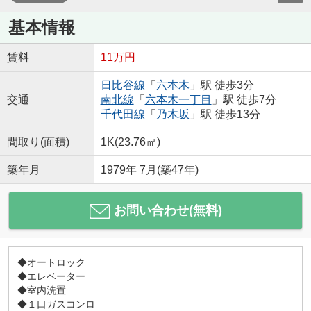
基本情報
賃料
11万円
日比谷線
「
六本木
」駅 徒歩3分
交通
南北線
「
六本木一丁目
」駅 徒歩7分
千代田線
「
乃木坂
」駅 徒歩13分
間取り(面積)
1K(23.76㎡)
築年月
1979年 7月(築47年)
お問い合わせ(無料)
◆オートロック
◆エレベーター
◆室内洗置
◆１口ガスコンロ