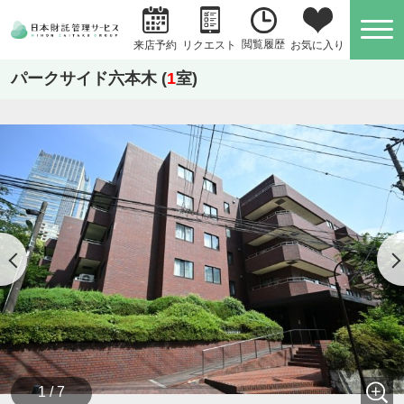
閲覧履歴
お気に入り
来店予約
リクエスト
パークサイド六本木 (
1
室)
1 / 7