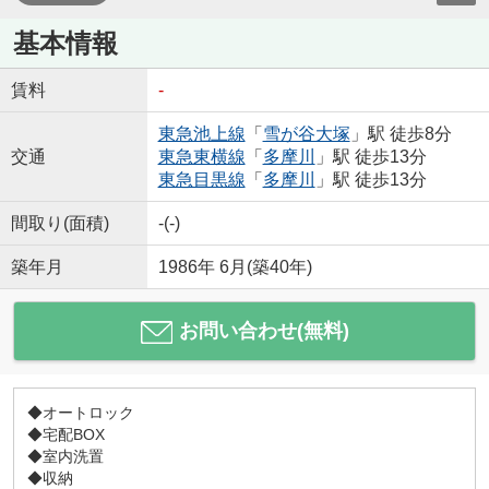
基本情報
賃料
-
東急池上線
「
雪が谷大塚
」駅 徒歩8分
交通
東急東横線
「
多摩川
」駅 徒歩13分
東急目黒線
「
多摩川
」駅 徒歩13分
間取り(面積)
-(-)
築年月
1986年 6月(築40年)
お問い合わせ(無料)
◆オートロック
◆宅配BOX
◆室内洗置
◆収納