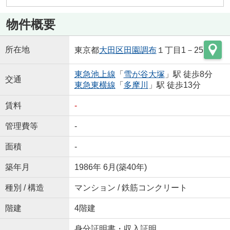
物件概要
所在地
東京都
大田区
田園調布
１丁目1－25
東急池上線
「
雪が谷大塚
」駅 徒歩8分
交通
東急東横線
「
多摩川
」駅 徒歩13分
賃料
-
管理費等
-
面積
-
築年月
1986年 6月(築40年)
種別 / 構造
マンション / 鉄筋コンクリート
階建
4階建
身分証明書・収入証明