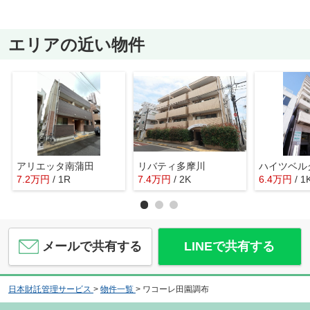
エリアの近い物件
アリエッタ南蒲田
リバティ多摩川
ハイツベル
7.2
万
円
/ 1R
7.4
万
円
/ 2K
6.4
万
円
/ 1
メールで共有する
LINEで共有する
日本財託管理サービス
>
物件一覧
>
ワコーレ田園調布