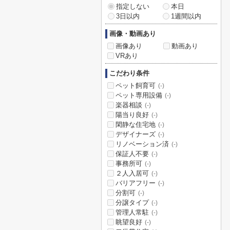
指定しない
本日
3日以内
1週間以内
画像・動画あり
画像あり
動画あり
VRあり
こだわり条件
ペット飼育可
(-)
ペット専用設備
(-)
楽器相談
(-)
陽当り良好
(-)
閑静な住宅地
(-)
デザイナーズ
(-)
リノベーション済
(-)
保証人不要
(-)
事務所可
(-)
２人入居可
(-)
バリアフリー
(-)
分割可
(-)
分譲タイプ
(-)
管理人常駐
(-)
眺望良好
(-)