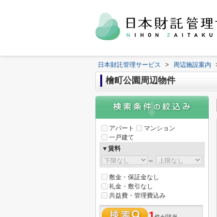
日本財託管理サービス
>
周辺施設案内
檜町公園周辺物件
アパート
マンション
一戸建て
▼賃料
～
敷金・保証金なし
礼金・敷引なし
共益費・管理費込み
1