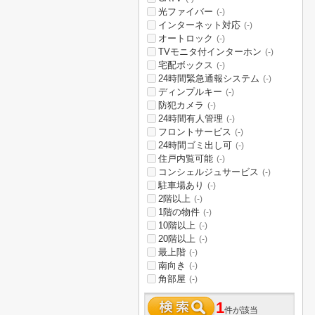
光ファイバー
(-)
インターネット対応
(-)
オートロック
(-)
TVモニタ付インターホン
(-)
宅配ボックス
(-)
24時間緊急通報システム
(-)
ディンプルキー
(-)
防犯カメラ
(-)
24時間有人管理
(-)
フロントサービス
(-)
24時間ゴミ出し可
(-)
住戸内覧可能
(-)
コンシェルジュサービス
(-)
駐車場あり
(-)
2階以上
(-)
1階の物件
(-)
10階以上
(-)
20階以上
(-)
最上階
(-)
南向き
(-)
角部屋
(-)
1
件が該当