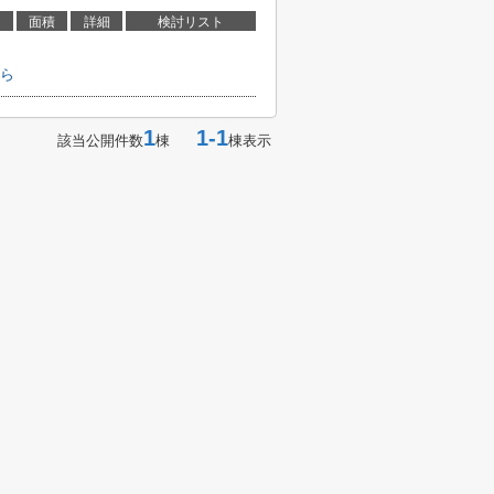
面積
詳細
検討リスト
ら
1
1-1
該当公開件数
棟
棟表示