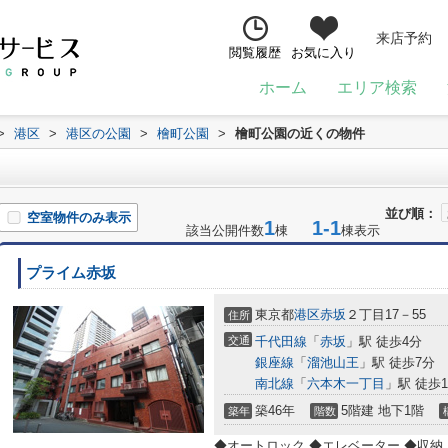
来店予約
閲覧履歴
お気に入り
ホーム
エリア検索
>
港区
>
港区の公園
>
檜町公園
>
檜町公園の近くの物件
並び順：
空室物件のみ表示
1
1-1
該当公開件数
棟
棟表示
プライム赤坂
東京都
港区
赤坂
２丁目17－55
住所
交通
千代田線
「
赤坂
」駅 徒歩4分
銀座線
「
溜池山王
」駅 徒歩7分
南北線
「
六本木一丁目
」駅 徒歩1
築46年
5階建 地下1階
築年
階数
◆オートロック ◆エレベーター ◆収納