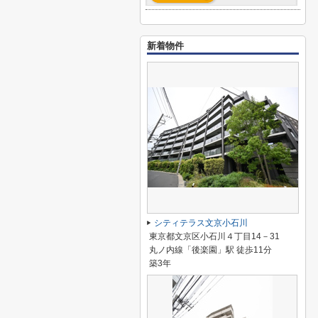
新着物件
シティテラス文京小石川
東京都文京区小石川４丁目14－31
丸ノ内線「後楽園」駅 徒歩11分
築3年