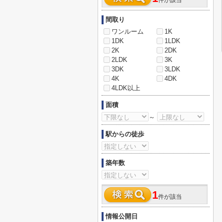
件が該当
間取り
ワンルーム
1K
1DK
1LDK
2K
2DK
2LDK
3K
3DK
3LDK
4K
4DK
4LDK以上
面積
～
駅からの徒歩
築年数
1
件が該当
情報公開日