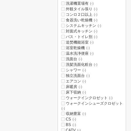
洗濯機置場有
(-)
外観タイル張り
(-)
コンロ２口以上
(-)
食器洗い乾燥機
(-)
システムキッチン
(-)
対面式キッチン
(-)
バス・トイレ別
(-)
追焚機能浴室
(-)
浴室乾燥機
(-)
温水洗浄便座
(-)
洗面台
(-)
洗髪洗面化粧台
(-)
シャワー
(-)
独立洗面台
(-)
エアコン
(-)
床暖房
(-)
床下収納
(-)
ウォークインクロゼット
(-)
ウォークインシューズクロゼット
(-)
収納豊富
(-)
CS
(-)
BS
(-)
CATV
(-)