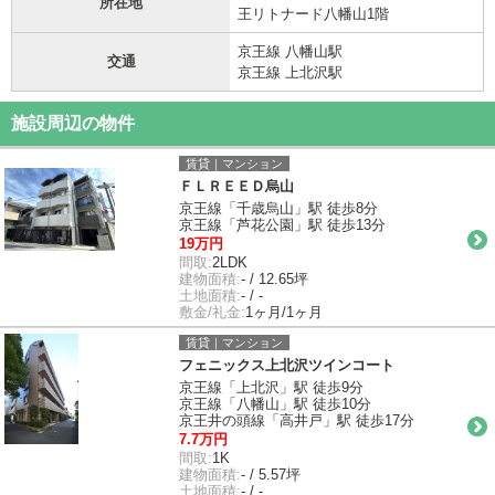
所在地
王リトナード八幡山1階
京王線 八幡山駅
交通
京王線 上北沢駅
施設周辺の物件
賃貸｜マンション
ＦＬＲＥＥＤ烏山
京王線「千歳烏山」駅 徒歩8分
京王線「芦花公園」駅 徒歩13分
19万円
間取:
2LDK
建物面積:
- / 12.65坪
土地面積:
- / -
敷金/礼金:
1ヶ月/1ヶ月
賃貸｜マンション
フェニックス上北沢ツインコート
京王線「上北沢」駅 徒歩9分
京王線「八幡山」駅 徒歩10分
京王井の頭線「高井戸」駅 徒歩17分
7.7万円
間取:
1K
建物面積:
- / 5.57坪
土地面積:
- / -