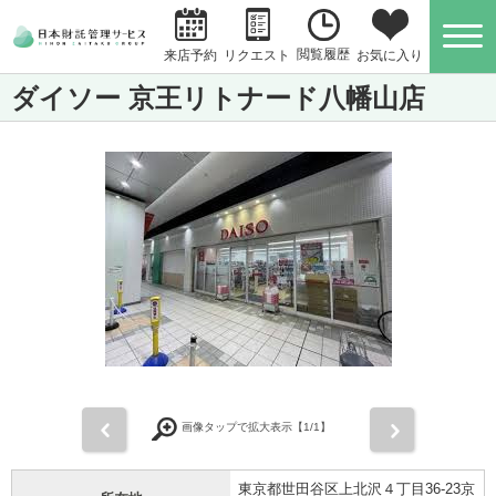
閲覧履歴
お気に入り
来店予約
リクエスト
ダイソー 京王リトナード八幡山店
前
次
画像タップで拡大表示【
1
/1】
東京都世田谷区上北沢４丁目36-23京