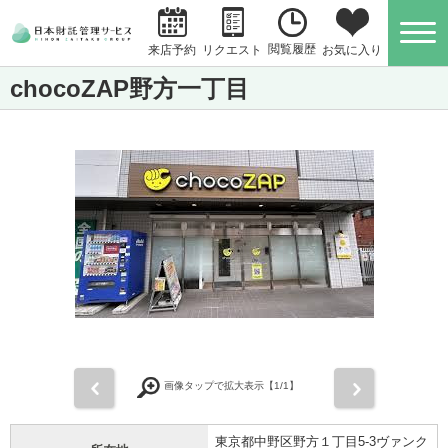
閲覧履歴
お気に入り
来店予約
リクエスト
chocoZAP野方一丁目
前
次
画像タップで拡大表示【
1
/1】
東京都中野区野方１丁目5-3ヴァンク