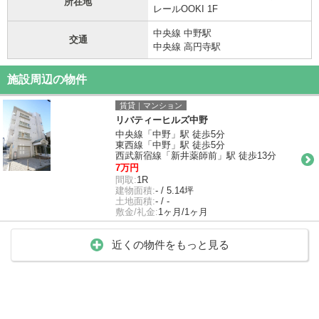
所在地
レールOOKI 1F
中央線 中野駅
交通
中央線 高円寺駅
施設周辺の物件
賃貸｜マンション
リバティーヒルズ中野
中央線「中野」駅 徒歩5分
東西線「中野」駅 徒歩5分
西武新宿線「新井薬師前」駅 徒歩13分
7万円
間取:
1R
建物面積:
- / 5.14坪
土地面積:
- / -
敷金/礼金:
1ヶ月/1ヶ月
近くの物件をもっと見る