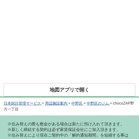
地図アプリで開く
日本財託管理サービス
>
周辺施設案内
>
中野区
>
中野区のジム
>
chocoZAP野
方一丁目
※住み替えの際も敷金がある場合は新たに預け入れて頂きます。
※新しく締結する契約は必ず家賃保証会社にご加入頂きます。
※住み替えにより現在ご契約中の「解約通知期間」を短縮する事は