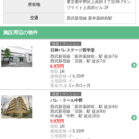
東京都中野区上高田３丁目38-7サン
所在地
ブライト上高田ビル 2F
交通
西武新宿線 新井薬師前駅
施設周辺の物件
賃貸｜マンション
日神パレステージ哲学堂
西武新宿線「新井薬師前」駅 徒歩7分
西武新宿線「沼袋」駅 徒歩7分
6.9万円
間取:
1R
建物面積:
- / 6.25坪
土地面積:
- / -
敷金/礼金:
1ヶ月/1ヶ月
賃貸｜マンション
パレ・ドール中野
西武新宿線「新井薬師前」駅 徒歩4分
西武新宿線「沼袋」駅 徒歩9分
中央線「中野」駅 徒歩16分
5.9万円
間取:
1R
建物面積:
- / 5.33坪
土地面積:
- / -