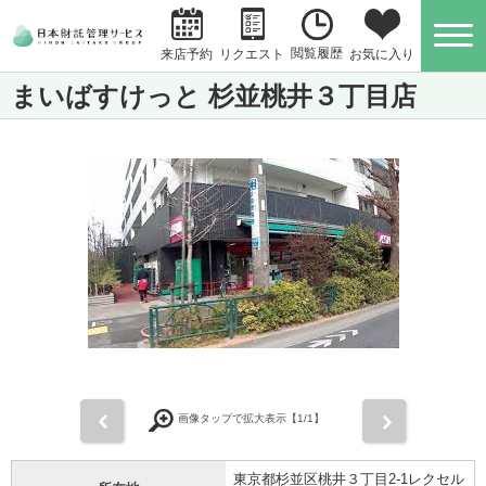
閲覧履歴
お気に入り
来店予約
リクエスト
まいばすけっと 杉並桃井３丁目店
前
次
画像タップで拡大表示【
1
/1】
東京都杉並区桃井３丁目2-1レクセル