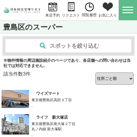
閲覧履歴
お気に入り
来店予約
リクエスト
豊島区のスーパー
スポットを絞り込む
※物件情報の周辺施設紹介のページであり、各店舗への問い合わせは当
社では対応できません。
該当件数
3
件
ワイズマート
東京都豊島区高田３丁目
-
ライフ 新大塚店
東京都豊島区南大塚２丁目
丸ノ内線 新大塚駅
-