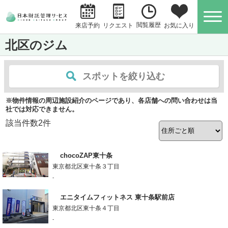
閲覧履歴
お気に入り
来店予約
リクエスト
北区のジム
スポットを絞り込む
※物件情報の周辺施設紹介のページであり、各店舗への問い合わせは当
社では対応できません。
該当件数
2
件
chocoZAP東十条
東京都北区東十条３丁目
-
エニタイムフィットネス 東十条駅前店
東京都北区東十条４丁目
-