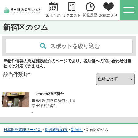
閲覧履歴
お気に入り
来店予約
リクエスト
新宿区のジム
スポットを絞り込む
※物件情報の周辺施設紹介のページであり、各店舗への問い合わせは当
社では対応できません。
該当件数
1
件
chocoZAP初台
東京都新宿区西新宿４丁目
京王線 初台駅
-
日本財託管理サービス
>
周辺施設案内
>
新宿区
>
新宿区のジム