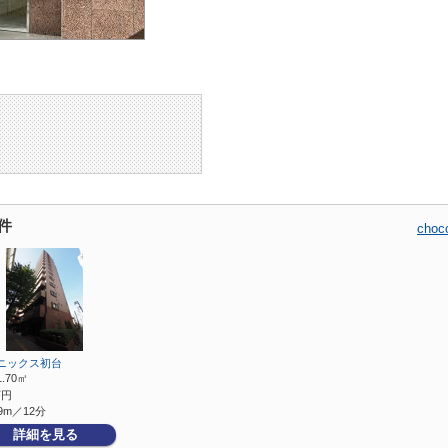
件
ch
ニックス初台
1.70㎡
万円
9m／12分
詳細を見る