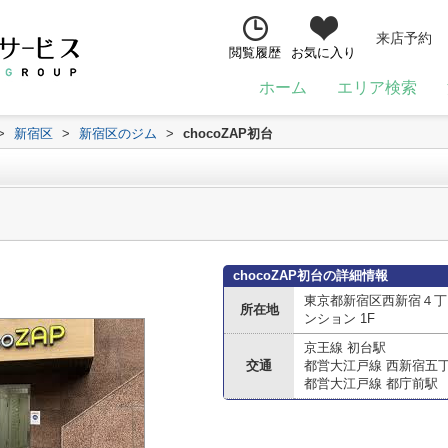
来店予約
閲覧履歴
お気に入り
ホーム
エリア検索
>
新宿区
>
新宿区のジム
>
chocoZAP初台
chocoZAP初台の詳細情報
東京都新宿区西新宿４丁目
所在地
ンション 1F
京王線 初台駅
交通
都営大江戸線 西新宿五
都営大江戸線 都庁前駅