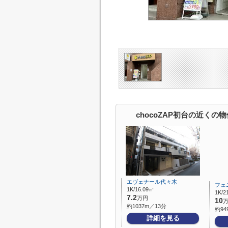
chocoZAP初台の近くの物
エヴェナール代々木
フェ
1K/16.09㎡
1K/2
7.2
万円
10
約1037m／13分
約94
詳細を見る