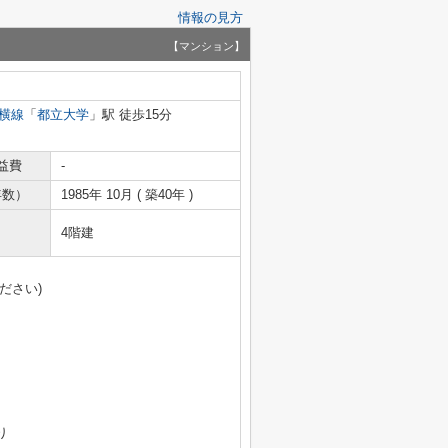
情報の見方
【マンション】
横線
「
都立大学
」駅 徒歩15分
益費
-
年数）
1985年 10月 ( 築40年 )
4階建
ださい)
）
り