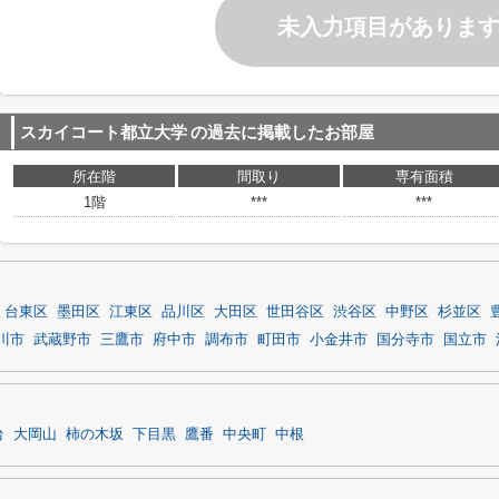
未入力項目がありま
スカイコート都立大学
の過去に掲載したお部屋
所在階
間取り
専有面積
1階
***
***
台東区
墨田区
江東区
品川区
大田区
世田谷区
渋谷区
中野区
杉並区
川市
武蔵野市
三鷹市
府中市
調布市
町田市
小金井市
国分寺市
国立市
台
大岡山
柿の木坂
下目黒
鷹番
中央町
中根