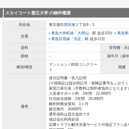
スカイコート都立大学
の物件概要
所在地
東京都
目黒区
南
２丁目8－3
東急大井町線
「
大岡山
」駅 徒歩10分
東急東
交通
東急目黒線
「
洗足
」駅 徒歩11分
賃料
-
管理費・共
面積
-
築年月（築
マンション / 鉄筋コンクリー
種別/構造
階建
ト
身分証明書・収入証明
(※保険証は提出時記号・保険証番号をふせてく
家賃口座引落（手数料は契約者負担となります
入居者サポート料 2年間 22,000円
住宅総合保険 2年間 20,000円
解約時敷金償却 1ヶ月
備考
鍵交換代 26400円
通常損耗は貸主負担です
保証会社利用必須
近隣トラブル解決支援サービス付保証プランあ