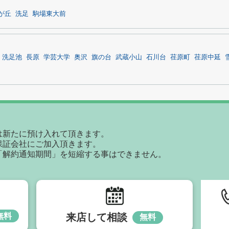
が丘
洗足
駒場東大前
洗足池
長原
学芸大学
奥沢
旗の台
武蔵小山
石川台
荏原町
荏原中延
は新たに預け入れて頂きます。
保証会社にご加入頂きます。
「解約通知期間」を短縮する事はできません。
無料
来店して相談
無料