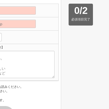
0
/
2
必須項目完了
せ】
お読みください。
さい。
す。