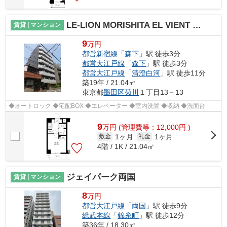
LE-LION MORISHITA EL VIENT EARTH
賃貸 | マンション
9
万円
都営新宿線
「
森下
」駅 徒歩3分
都営大江戸線
「
森下
」駅 徒歩3分
都営大江戸線
「
清澄白河
」駅 徒歩11分
築19年 / 21.04㎡
東京都
墨田区
菊川
１丁目13－13
◆オートロック ◆宅配BOX ◆エレベーター ◆室内洗置 ◆収納 ◆洗面台
9
万
円
(管理費等：12,000円 )
1ヶ月
1ヶ月
敷金
礼金
4階 / 1K / 21.04㎡
ジェイパーク両国
賃貸 | マンション
8
万円
都営大江戸線
「
両国
」駅 徒歩9分
総武本線
「
錦糸町
」駅 徒歩12分
築36年 / 18.30㎡