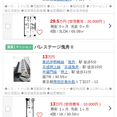
◆バス・トイレ別 ◆宅配BOX ◆エレベーター ◆室内洗置 ◆クローゼット ◆
独立洗面台 ◆浴室換気乾燥機 ◆追焚機能付 ◆温水洗浄便座
29.5
万
円
(管理費等：20,000円 )
0ヶ月
0ヶ月
敷金
礼金
4階 / 3LDK / 65.08㎡
パレステージ曳舟Ⅱ
賃貸 | マンション
13
万円
東武伊勢崎線
「
曳舟
」駅 徒歩5分
京成押上線
「
京成曳舟
」駅 徒歩10分
半蔵門線
「
押上
」駅 徒歩11分
築7年 / 30.59㎡
東京都
墨田区
東向島
１丁目27－12
◆バス・トイレ別 ◆宅配BOX ◆エレベーター ◆室内洗置 ◆２口IHコンロ ◆
独立洗面台 ◆浴室換気乾燥機 ◆追焚機能付
13
万
円
(管理費等：10,000円 )
1ヶ月
1ヶ月
敷金
礼金
4階 / 1K / 30.59㎡