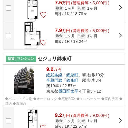
7.5
万
円
(管理費等：5,000円 )
1ヶ月
1ヶ月
敷金
礼金
8階 / 1K / 18.76㎡
7.9
万
円
(管理費等：5,000円 )
1ヶ月
1ヶ月
敷金
礼金
8階 / 1R / 19.24㎡
セジョリ錦糸町
賃貸 | マンション
9.2
万円
総武本線
「
錦糸町
」駅 徒歩10分
半蔵門線
「
錦糸町
」駅 徒歩8分
築19年 / 22.57㎡
東京都
墨田区
太平
４丁目5－12
◆バス・トイレ別 ◆オートロック ◆宅配BOX ◆エレベーター ◆室内洗置 ◆
収納 ◆洗面台
9.2
万
円
(管理費等：9,000円 )
1ヶ月
1ヶ月
敷金
礼金
5階 / 1K / 22.57㎡