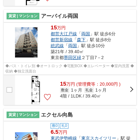
アーバイル両国
賃貸 | マンション
15
万円
都営大江戸線
「
両国
」駅 徒歩6分
都営新宿線
「
森下
」駅 徒歩8分
総武線
「
両国
」駅 徒歩10分
築21年 / 39.40㎡
東京都
墨田区
緑
２丁目7－2
◆バス・トイレ別 ◆オートロック ◆宅配BOX ◆エレベーター ◆室内洗置 ◆
収納 ◆独立洗面台
15
万
円
(管理費等：20,000円 )
1ヶ月
1ヶ月
敷金
礼金
4階 / 1LDK / 39.40㎡
エクセル向島
賃貸 | マンション
敷0
礼0
6.5
万円
東武伊勢崎線
「
東京スカイツリー
」駅 徒