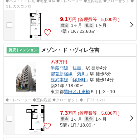
◆バス・トイレ別 ◆宅配BOX ◆エレベーター ◆室内洗置 ◆クローゼット ◆
１口ガスコンロ
9.1
万
円
(管理費等：5,000円 )
1ヶ月
1ヶ月
敷金
礼金
7階 / 1K / 22.68㎡
メゾン・ド・ヴィレ住吉
賃貸 | マンション
7.3
万円
半蔵門線
「
住吉
」駅 徒歩4分
都営新宿線
「
菊川
」駅 徒歩5分
総武本線
「
錦糸町
」駅 徒歩14分
築31年 / 18.00㎡
東京都
墨田区
江東橋
５丁目3－10
◆エレベーター ◆室内洗置 ◆クローゼット ◆１口IHコンロ
7.3
万
円
(管理費等：5,000円 )
1ヶ月
1ヶ月
敷金
礼金
5階 / 1R / 18.00㎡