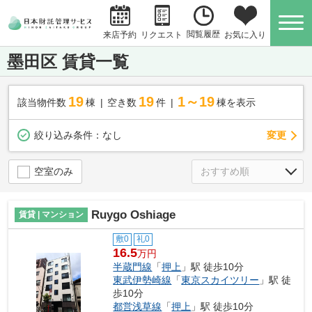
閲覧履歴
お気に入り
来店予約
リクエスト
墨田区 賃貸一覧
19
19
1～19
該当物件数
棟
空き数
件
棟を表示
変更
絞り込み条件：
なし
空室のみ
Ruygo Oshiage
賃貸 | マンション
敷0
礼0
16.5
万円
半蔵門線
「
押上
」駅 徒歩10分
東武伊勢崎線
「
東京スカイツリー
」駅 徒
歩10分
都営浅草線
「
押上
」駅 徒歩10分