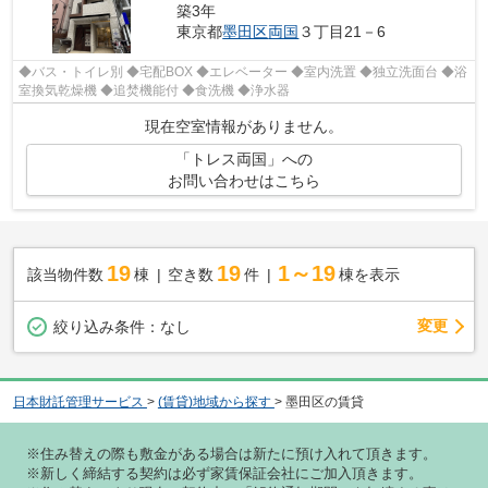
築3年
東京都
墨田区
両国
３丁目21－6
◆バス・トイレ別 ◆宅配BOX ◆エレベーター ◆室内洗置 ◆独立洗面台 ◆浴
室換気乾燥機 ◆追焚機能付 ◆食洗機 ◆浄水器
現在空室情報がありません。
「トレス両国」への
お問い合わせはこちら
19
19
1～19
該当物件数
棟
空き数
件
棟を表示
変更
絞り込み条件：
なし
日本財託管理サービス
>
(賃貸)地域から探す
>
墨田区の賃貸
※住み替えの際も敷金がある場合は新たに預け入れて頂きます。
※新しく締結する契約は必ず家賃保証会社にご加入頂きます。