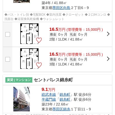
築4年 / 41.88㎡
東京都
墨田区
向島
２丁目6－9
◆バス・トイレ別 ◆宅配BOX ◆室内洗置 ◆クローゼット ◆２口IHコンロ ◆
洗面台 ◆浴室換気乾燥機 ◆ウォシュレット
16.5
万
円
(管理費等：15,000円 )
0ヶ月
0ヶ月
敷金
礼金
2階 / 1LDK / 41.88㎡
16.5
万
円
(管理費等：15,000円 )
0ヶ月
0ヶ月
敷金
礼金
3階 / 1LDK / 41.88㎡
セントパレス錦糸町
賃貸 | マンション
9.1
万円
総武本線
「
錦糸町
」駅 徒歩6分
半蔵門線
「
錦糸町
」駅 徒歩6分
築23年 / 22.68㎡
東京都
墨田区
錦糸
１丁目11－9