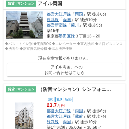
アイル両国
賃貸 | マンション
都営大江戸線
「
両国
」駅 徒歩6分
総武線
「
両国
」駅 徒歩10分
都営新宿線
「
菊川
」駅 徒歩9分
築15年
東京都
墨田区
緑
３丁目13－20
◆バス・トイレ別 ◆宅配BOX ◆エレベーター ◆室内洗置 ◆２口ガスコンロ
◆洗面台 ◆浴室換気乾燥機 ◆温水洗浄便座
現在空室情報がありません。
「アイル両国」への
お問い合わせはこちら
（防音マンション）シンフォニア両国
賃貸 | マンション
敷0
礼0
新築
23.7
万円
都営大江戸線
「
両国
」駅 徒歩6分
都営大江戸線
「
蔵前
」駅 徒歩7分
総武線
「
両国
」駅 徒歩10分
築1年未満 / 35.00㎡～38.58㎡