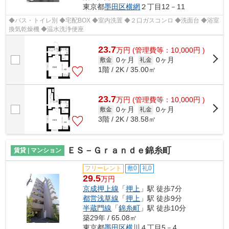
東京都
墨田区
横網
２丁目12－11
◆バス・トイレ別 ◆宅配BOX ◆室内洗置 ◆２口ガスコンロ ◆洗面台 ◆浴室
換気乾燥機 ◆温水洗浄便座
23.7
万
円
(管理費等：10,000円 )
0ヶ月
0ヶ月
敷金
礼金
1階 / 2K / 35.00㎡
23.7
万
円
(管理費等：10,000円 )
0ヶ月
0ヶ月
敷金
礼金
3階 / 2K / 38.58㎡
ＥＳ－Ｇｒａｎｄｅ錦糸町
賃貸 | マンション
フリーレント
敷0
礼0
29.5
万円
京成押上線
「
押上
」駅 徒歩7分
都営浅草線
「
押上
」駅 徒歩9分
半蔵門線
「
錦糸町
」駅 徒歩10分
築29年 / 65.08㎡
東京都
墨田区
横川
４丁目5－4