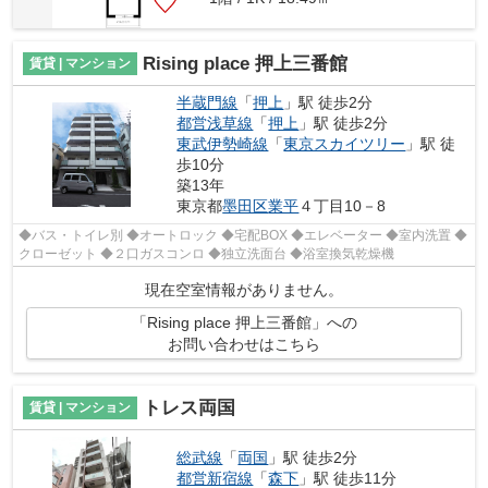
Rising place 押上三番館
賃貸 | マンション
半蔵門線
「
押上
」駅 徒歩2分
都営浅草線
「
押上
」駅 徒歩2分
東武伊勢崎線
「
東京スカイツリー
」駅 徒
歩10分
築13年
東京都
墨田区
業平
４丁目10－8
◆バス・トイレ別 ◆オートロック ◆宅配BOX ◆エレベーター ◆室内洗置 ◆
クローゼット ◆２口ガスコンロ ◆独立洗面台 ◆浴室換気乾燥機
現在空室情報がありません。
「Rising place 押上三番館」への
お問い合わせはこちら
トレス両国
賃貸 | マンション
総武線
「
両国
」駅 徒歩2分
都営新宿線
「
森下
」駅 徒歩11分