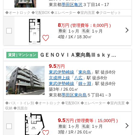
東京都
墨田区
亀沢
３丁目14－17
◆オートロック ◆宅配BOX ◆エレベーター ◆室内洗置 ◆クローゼット
8
万
円
(管理費等：8,000円 )
1ヶ月
1ヶ月
敷金
礼金
4階 / 1K / 18.30㎡
ＧＥＮＯＶＩＡ東向島Ⅲｓｋｙｇａｒｄｅｎ
賃貸 | マンション
9.5
万円
東武伊勢崎線
「
東向島
」駅 徒歩8分
京成押上線
「
八広
」駅 徒歩8分
東武伊勢崎線
「
鐘ヶ淵
」駅 徒歩8分
築3年 / 26.01㎡
東京都
墨田区
東向島
５丁目41－3
◆バス・トイレ別 ◆オートロック ◆宅配BOX ◆エレベーター ◆室内洗置 ◆
収納 ◆洗面台
9.5
万
円
(管理費等：15,000円 )
1ヶ月
1ヶ月
敷金
礼金
3階 / 1R / 26.01㎡