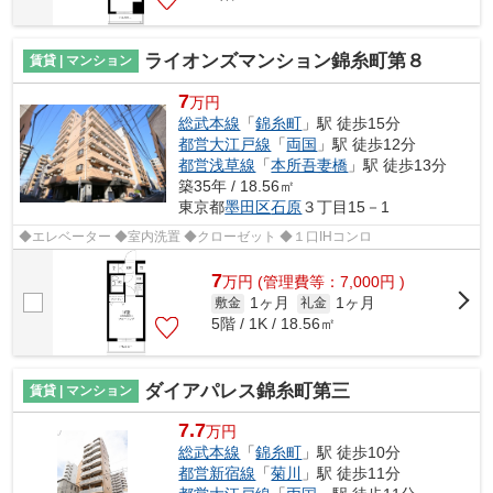
ライオンズマンション錦糸町第８
賃貸 | マンション
7
万円
総武本線
「
錦糸町
」駅 徒歩15分
都営大江戸線
「
両国
」駅 徒歩12分
都営浅草線
「
本所吾妻橋
」駅 徒歩13分
築35年 / 18.56㎡
東京都
墨田区
石原
３丁目15－1
◆エレベーター ◆室内洗置 ◆クローゼット ◆１口IHコンロ
7
万
円
(管理費等：7,000円 )
1ヶ月
1ヶ月
敷金
礼金
5階 / 1K / 18.56㎡
ダイアパレス錦糸町第三
賃貸 | マンション
7.7
万円
総武本線
「
錦糸町
」駅 徒歩10分
都営新宿線
「
菊川
」駅 徒歩11分