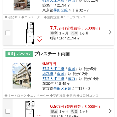
都営大江戸線
「
両国
」駅 徒歩11分
築35年 / 21.94㎡
東京都
墨田区
緑
４丁目32－7
◆宅配BOX ◆エレベーター ◆室内洗置 ◆１口ガスコンロ
7.7
万
円
(管理費等：5,000円 )
1ヶ月
1ヶ月
敷金
礼金
8階 / 1R / 21.94㎡
プレステート両国
賃貸 | マンション
6.9
万円
都営大江戸線
「
両国
」駅 徒歩5分
総武線
「
両国
」駅 徒歩12分
都営大江戸線
「
蔵前
」駅 徒歩14分
築30年 / 18.49㎡
東京都
墨田区
石原
２丁目8－3
◆オートロック ◆エレベーター ◆室内洗置 ◆収納 ◆１口IHコンロ
6.9
万
円
(管理費等：8,000円 )
1ヶ月
1ヶ月
敷金
礼金
1階 / 1K / 18.49㎡