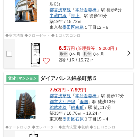
歩6分
都営浅草線
「
本所吾妻橋
」駅 徒歩8分
半蔵門線
「
押上
」駅 徒歩10分
築19年 / 15.72㎡
東京都
墨田区
向島
１丁目12－6
◆室内洗置 ◆クローゼット ◆１口ガスコンロ
6.5
万
円
(管理費等：9,000円 )
0ヶ月
0ヶ月
敷金
礼金
2階 / 1R / 15.72㎡
ダイアパレス錦糸町第５
賃貸 | マンション
7.5
7.9
万円～
万円
都営浅草線
「
本所吾妻橋
」駅 徒歩12分
都営大江戸線
「
両国
」駅 徒歩13分
総武本線
「
錦糸町
」駅 徒歩17分
築33年 / 18.76㎡～19.24㎡
東京都
墨田区
石原
３丁目15－4
◆オートロック ◆エレベーター ◆室内洗置 ◆収納 ◆１口IHコンロ