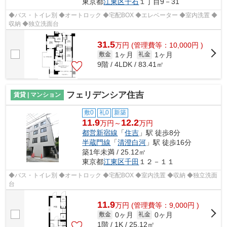
東京都
江東区
千石
１丁目9－31
◆バス・トイレ別 ◆オートロック ◆宅配BOX ◆エレベーター ◆室内洗置 ◆
収納 ◆独立洗面台
31.5
万
円
(管理費等：10,000円 )
1ヶ月
1ヶ月
敷金
礼金
9階 / 4LDK / 83.41㎡
フェリデンシア住吉
賃貸 | マンション
敷0
礼0
新築
11.9
12.2
万円～
万円
都営新宿線
「
住吉
」駅 徒歩8分
半蔵門線
「
清澄白河
」駅 徒歩16分
築1年未満 / 25.12㎡
東京都
江東区
千田
１２－１１
◆バス・トイレ別 ◆オートロック ◆宅配BOX ◆室内洗置 ◆収納 ◆独立洗面
台
11.9
万
円
(管理費等：9,000円 )
0ヶ月
0ヶ月
敷金
礼金
1階 / 1K / 25.12㎡