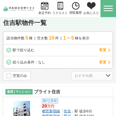
閲覧履歴
お気に入り
来店予約
リクエスト
住吉駅物件一覧
5
16
1～5
該当物件数
棟
空き数
件
棟を表示
駅で絞り込む
変更
変更
絞り込み条件：
なし
空室のみ
ブライト住吉
賃貸 | マンション
敷0
新築
20
万円
都営新宿線
「
住吉
」駅 徒歩6分
都営新宿線
「
菊川
」駅 徒歩10分