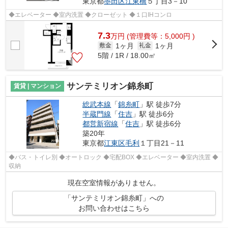
東京都
墨田区
江東橋
５丁目3－10
◆エレベーター ◆室内洗置 ◆クローゼット ◆１口IHコンロ
7.3
万
円
(管理費等：5,000円 )
1ヶ月
1ヶ月
敷金
礼金
5階 / 1R / 18.00㎡
サンテミリオン錦糸町
賃貸 | マンション
総武本線
「
錦糸町
」駅 徒歩7分
半蔵門線
「
住吉
」駅 徒歩6分
都営新宿線
「
住吉
」駅 徒歩6分
築20年
東京都
江東区
毛利
１丁目21－11
◆バス・トイレ別 ◆オートロック ◆宅配BOX ◆エレベーター ◆室内洗置 ◆
収納
現在空室情報がありません。
「サンテミリオン錦糸町」への
お問い合わせはこちら