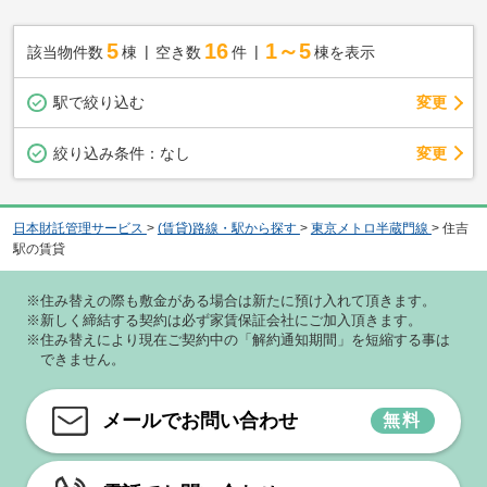
5
16
1～5
該当物件数
棟
空き数
件
棟を表示
駅で絞り込む
変更
変更
絞り込み条件：
なし
日本財託管理サービス
>
(賃貸)路線・駅から探す
>
東京メトロ半蔵門線
>
住吉
駅の賃貸
※住み替えの際も敷金がある場合は新たに預け入れて頂きます。
※新しく締結する契約は必ず家賃保証会社にご加入頂きます。
※住み替えにより現在ご契約中の「解約通知期間」を短縮する事は
できません。
メールでお問い合わせ
無料