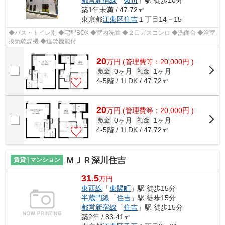
築1年未満 / 47.72㎡
東京都
江東区
住吉
１丁目14－15
◆バス・トイレ別 ◆宅配BOX ◆室内洗置 ◆２口ガスコンロ ◆洗面台 ◆浴室
換気乾燥機 ◆追焚機能付
20
万
円
(管理費等：20,000円 )
0ヶ月
1ヶ月
敷金
礼金
4-5階 / 1LDK / 47.72㎡
20
万
円
(管理費等：20,000円 )
0ヶ月
1ヶ月
敷金
礼金
4-5階 / 1LDK / 47.72㎡
ＭＪＲ深川住吉
賃貸 | マンション
31.5
万円
東西線
「
東陽町
」駅 徒歩15分
半蔵門線
「
住吉
」駅 徒歩15分
都営新宿線
「
住吉
」駅 徒歩15分
築2年 / 83.41㎡