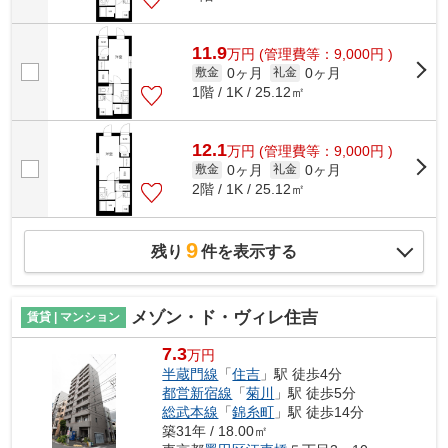
11.9
万
円
(管理費等：9,000円 )
0ヶ月
0ヶ月
敷金
礼金
1階 / 1K / 25.12㎡
12.1
万
円
(管理費等：9,000円 )
0ヶ月
0ヶ月
敷金
礼金
2階 / 1K / 25.12㎡
9
残り
件を表示する
メゾン・ド・ヴィレ住吉
賃貸 | マンション
7.3
万円
半蔵門線
「
住吉
」駅 徒歩4分
都営新宿線
「
菊川
」駅 徒歩5分
総武本線
「
錦糸町
」駅 徒歩14分
築31年 / 18.00㎡