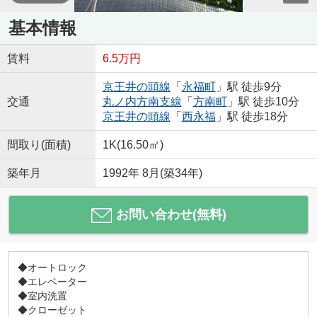
基本情報
賃料
6.5万円
京王井の頭線
「
永福町
」駅 徒歩9分
交通
丸ノ内方南支線
「
方南町
」駅 徒歩10分
京王井の頭線
「
西永福
」駅 徒歩18分
間取り(面積)
1K(16.50㎡)
築年月
1992年 8月(築34年)
お問い合わせ(無料)
◆オートロック
◆エレベーター
◆室内洗置
◆クローゼット