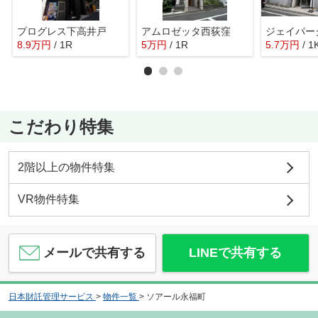
プログレス下高井戸
アムロゼッタ西荻窪
ジェイパー
8.9
万
円
/ 1R
5
万
円
/ 1R
5.7
万
円
/ 1
こだわり特集
2階以上の物件特集
VR物件特集
メールで共有する
LINEで共有する
日本財託管理サービス
>
物件一覧
>
ソアール永福町