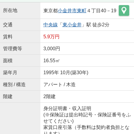
所在地
東京都
小金井市
東町
４丁目40－19
交通
中央線
「
東小金井
」駅 徒歩2分
賃料
5.9万円
管理費等
3,000円
面積
16.55㎡
築年月
1995年 10月(築30年)
種別 / 構造
アパート / 木造
階建
2階建
身分証明書・収入証明
(※保険証は提出時記号・保険証番号をふ
せてください)
家賃口座引落（手数料は契約者負担とな
ります）