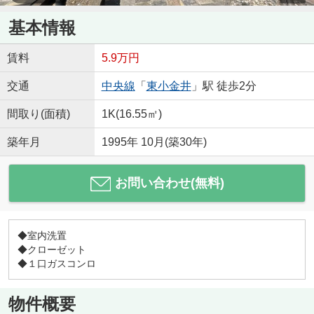
基本情報
賃料
5.9万円
交通
中央線
「
東小金井
」駅 徒歩2分
間取り(面積)
1K(16.55㎡)
築年月
1995年 10月(築30年)
お問い合わせ(無料)
◆室内洗置
◆クローゼット
◆１口ガスコンロ
物件概要