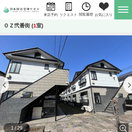
閲覧履歴
お気に入り
来店予約
リクエスト
ＯＺ弐番街 (
1
室)
1 / 29