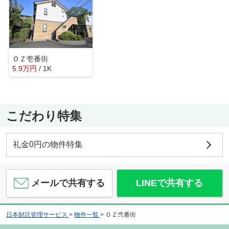
ＯＺ壱番街
5.9
万
円
/ 1K
こだわり特集
礼金0円の物件特集
メールで共有する
LINEで共有する
日本財託管理サービス
>
物件一覧
>
ＯＺ弐番街