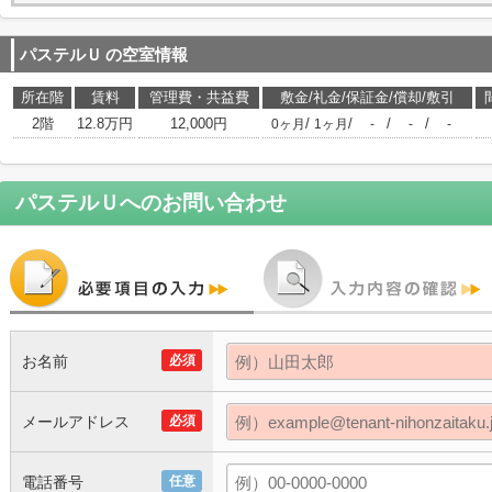
パステルＵ
の空室情報
所在階
賃料
管理費・共益費
敷金/礼金/保証金/償却/敷引
2階
12.8万円
12,000円
/
/
/
/
0ヶ月
1ヶ月
-
-
-
パステルＵ
へのお問い合わせ
お名前
必須
メールアドレス
必須
電話番号
任意