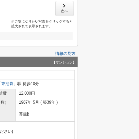
次へ
※ご覧になりたい写真をクリックすると
拡大されて表示されます。
情報の見方
【マンション】
「
東池袋
」駅 徒歩10分
益費
12,000円
年数）
1987年 5月 ( 築39年 )
3階建
ださい)
）