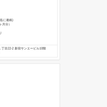
迄に連絡)
ヶ月分）
り
丁目22-2 新宿サンエービル10階
号