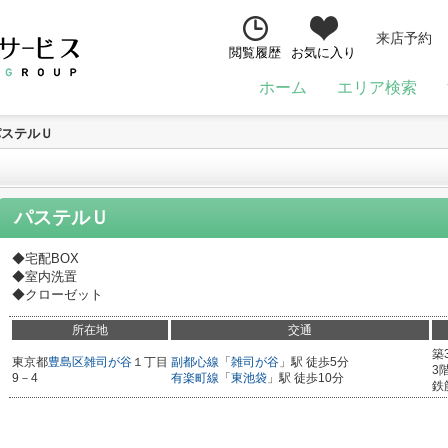
来店予約
閲覧履歴
お気に入り
ホーム
エリア検索
パステルＵ
パステルＵ
◆宅配BOX
◆室内洗置
◆クローゼット
所在地
交通
築
東京都
豊島区
雑司が谷
１丁目
副都心線
「
雑司が谷
」駅 徒歩5分
3
9－4
有楽町線
「
東池袋
」駅 徒歩10分
鉄