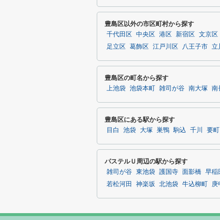
豊島区以外の市区町村から探す
千代田区
中央区
港区
新宿区
文京区
足立区
葛飾区
江戸川区
八王子市
立
豊島区の町名から探す
上池袋
池袋本町
雑司が谷
南大塚
南
豊島区にある駅から探す
目白
池袋
大塚
巣鴨
駒込
千川
要町
パステルＵ周辺の駅から探す
雑司が谷
東池袋
護国寺
面影橋
早稲
若松河田
神楽坂
北池袋
牛込柳町
庚