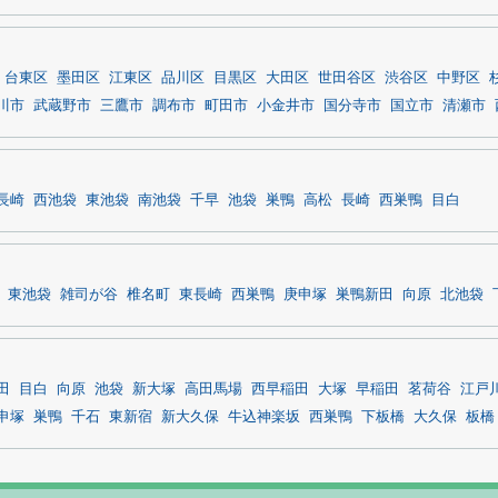
台東区
墨田区
江東区
品川区
目黒区
大田区
世田谷区
渋谷区
中野区
川市
武蔵野市
三鷹市
調布市
町田市
小金井市
国分寺市
国立市
清瀬市
長崎
西池袋
東池袋
南池袋
千早
池袋
巣鴨
高松
長崎
西巣鴨
目白
東池袋
雑司が谷
椎名町
東長崎
西巣鴨
庚申塚
巣鴨新田
向原
北池袋
田
目白
向原
池袋
新大塚
高田馬場
西早稲田
大塚
早稲田
茗荷谷
江戸
申塚
巣鴨
千石
東新宿
新大久保
牛込神楽坂
西巣鴨
下板橋
大久保
板橋