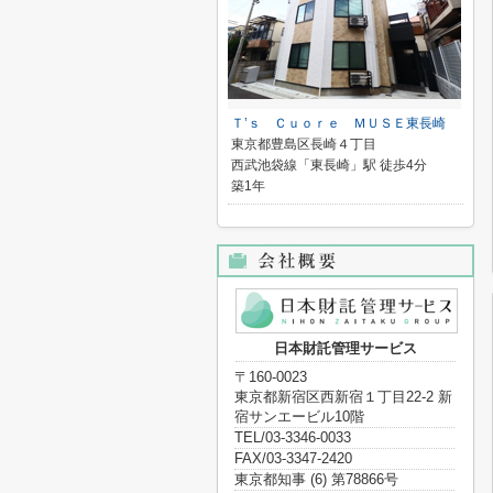
Ｔ’ｓ Ｃｕｏｒｅ ＭＵＳＥ東長崎
東京都豊島区長崎４丁目
西武池袋線「東長崎」駅 徒歩4分
築1年
日本財託管理サービス
〒160-0023
東京都新宿区西新宿１丁目22-2 新
宿サンエービル10階
TEL/03-3346-0033
FAX/03-3347-2420
東京都知事 (6) 第78866号