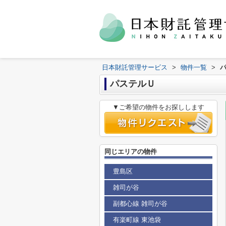
日本財託管理サービス
>
物件一覧
>
パステルＵ
▼ご希望の物件をお探しします
同じエリアの物件
豊島区
雑司が谷
副都心線 雑司が谷
有楽町線 東池袋