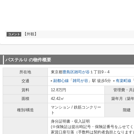
【外観】
コメント
パステルＵ
の物件概要
所在地
東京都
豊島区
雑司が谷
１丁目9－4
副都心線
「
雑司が谷
」駅 徒歩5分
有楽町線
交通
賃料
12.8万円
管理費・共
面積
42.42㎡
築年月（築
マンション / 鉄筋コンクリー
種別/構造
階建
ト
身分証明書・収入証明
(※保険証は提出時記号・保険証番号をふせてく
家賃口座引落（手数料は契約者負担となります