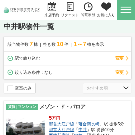
閲覧履歴
お気に入り
来店予約
リクエスト
中井駅物件一覧
7
10
1～7
該当物件数
棟
空き数
件
棟を表示
駅で絞り込む
変更
変更
絞り込み条件：
なし
空室のみ
メゾン・ド・パロア
賃貸 | マンション
5
万円
都営大江戸線
「
落合南長崎
」駅 徒歩5分
都営大江戸線
「
中井
」駅 徒歩10分