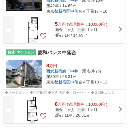
西武新宿線
「
中井
」駅 徒歩10分
築42年 / 14.69㎡
東京都
新宿区
中落合
４丁目17－18
5
万
円
(管理費等：10,000円 )
1ヶ月
1ヶ月
敷金
礼金
4階 / 1R / 14.69㎡
菱和パレス中落合
賃貸 | マンション
8
万円
西武新宿線
「
中井
」駅 徒歩7分
築30年 / 26.31㎡
東京都
新宿区
中落合
４丁目19－12
◆オートロック ◆宅配BOX ◆室内洗置 ◆クローゼット ◆２口IHコンロ
8
万
円
(管理費等：10,000円 )
1ヶ月
1ヶ月
敷金
礼金
2階 / 1DK / 26.31㎡