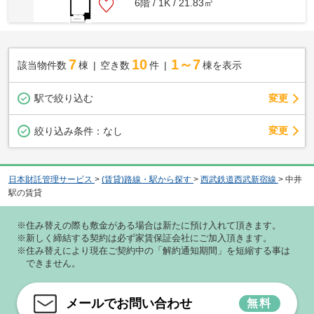
6階 / 1K / 21.83㎡
7
10
1～7
該当物件数
棟
空き数
件
棟を表示
駅で絞り込む
変更
変更
絞り込み条件：
なし
日本財託管理サービス
>
(賃貸)路線・駅から探す
>
西武鉄道西武新宿線
>
中井
駅の賃貸
※住み替えの際も敷金がある場合は新たに預け入れて頂きます。
※新しく締結する契約は必ず家賃保証会社にご加入頂きます。
※住み替えにより現在ご契約中の「解約通知期間」を短縮する事は
できません。
メールでお問い合わせ
無料