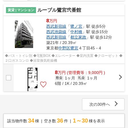
ルーブル鷺宮弐番館
賃貸 | マンション
8
万円
西武新宿線
「
鷺ノ宮
」駅 徒歩5分
西武池袋線
「
中村橋
」駅 徒歩15分
西武新宿線
「
都立家政
」駅 徒歩12分
築21年 / 20.39㎡
東京都
中野区
鷺宮
４丁目45－4
◆バス・トイレ別 ◆宅配BOX ◆エレベーター ◆室内洗置 ◆クローゼット ◆
２口ガスコンロ ◆浴室換気乾燥機
8
万
円
(管理費等：9,000円 )
1ヶ月
1ヶ月
敷金
礼金
6階 / 1K / 20.39㎡
次の30件へ
34
36
1～30
該当物件数
棟
空き数
件
棟を表示