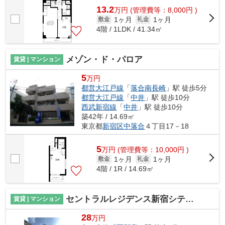
13.2
万
円
(管理費等：8,000円 )
1ヶ月
1ヶ月
敷金
礼金
4階 / 1LDK / 41.34㎡
メゾン・ド・パロア
賃貸 | マンション
5
万円
都営大江戸線
「
落合南長崎
」駅 徒歩5分
都営大江戸線
「
中井
」駅 徒歩10分
西武新宿線
「
中井
」駅 徒歩10分
築42年 / 14.69㎡
東京都
新宿区
中落合
４丁目17－18
5
万
円
(管理費等：10,000円 )
1ヶ月
1ヶ月
敷金
礼金
4階 / 1R / 14.69㎡
セントラルレジデンス新宿シティタワー
賃貸 | マンション
28
万円