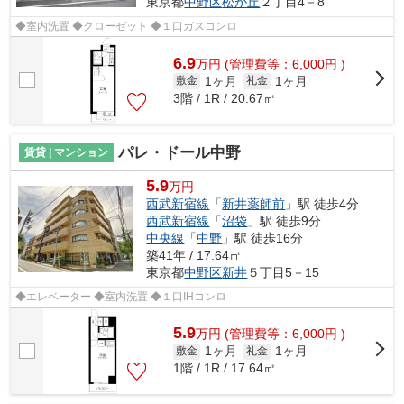
東京都
中野区
松が丘
２丁目4－8
◆室内洗置 ◆クローゼット ◆１口ガスコンロ
6.9
万
円
(管理費等：6,000円 )
1ヶ月
1ヶ月
敷金
礼金
3階 / 1R / 20.67㎡
パレ・ドール中野
賃貸 | マンション
5.9
万円
西武新宿線
「
新井薬師前
」駅 徒歩4分
西武新宿線
「
沼袋
」駅 徒歩9分
中央線
「
中野
」駅 徒歩16分
築41年 / 17.64㎡
東京都
中野区
新井
５丁目5－15
◆エレベーター ◆室内洗置 ◆１口IHコンロ
5.9
万
円
(管理費等：6,000円 )
1ヶ月
1ヶ月
敷金
礼金
1階 / 1R / 17.64㎡