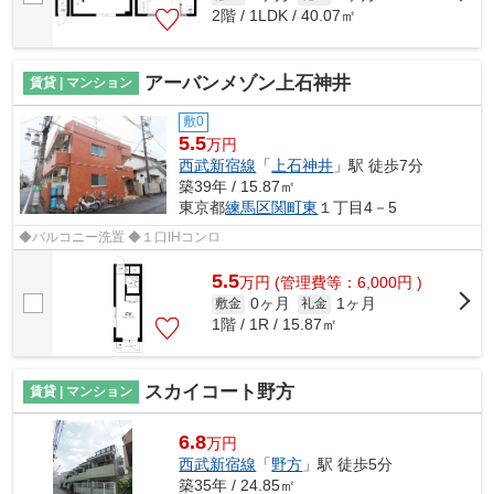
2階 / 1LDK / 40.07㎡
アーバンメゾン上石神井
賃貸 | マンション
敷0
5.5
万円
西武新宿線
「
上石神井
」駅 徒歩7分
築39年 / 15.87㎡
東京都
練馬区
関町東
１丁目4－5
◆バルコニー洗置 ◆１口IHコンロ
5.5
万
円
(管理費等：6,000円 )
0ヶ月
1ヶ月
敷金
礼金
1階 / 1R / 15.87㎡
スカイコート野方
賃貸 | マンション
6.8
万円
西武新宿線
「
野方
」駅 徒歩5分
築35年 / 24.85㎡