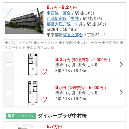
8
8.2
万円～
万円
東西線
「
落合
」駅 徒歩8分
西武新宿線
「
中井
」駅 徒歩7分
都営大江戸線
「
中井
」駅 徒歩6分
築26年 / 18.48㎡
東京都
新宿区
上落合
３丁目32－1
◆バス・トイレ別 ◆オートロック ◆宅配BOX ◆エレベーター ◆室内洗置 ◆
クローゼット ◆１口ガスコンロ
8.2
万
円
(管理費等：9,000円 )
1ヶ月
1ヶ月
敷金
礼金
3階 / 1K / 18.48㎡
8
万
円
(管理費等：5,000円 )
1ヶ月
1ヶ月
敷金
礼金
4階 / 1K / 18.48㎡
ダイホープラザ中村橋
賃貸 | マンション
5.7
万円