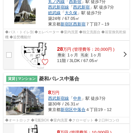
丸ノ内線
「
西新宿
」駅 徒歩7分
西武新宿線
「
西武新宿
」駅 徒歩7分
総武線
「
大久保
」駅 徒歩7分
築24年 / 67.05㎡
東京都
新宿区
西新宿
７丁目7－19
◆バス・トイレ別 ◆エレベーター ◆室内洗置 ◆独立洗面台 ◆浴室換気乾燥
機 ◆追焚機能付
28
万
円
(管理費等：20,000円 )
1ヶ月
1ヶ月
敷金
礼金
11階 / 3LDK / 67.05㎡
菱和パレス中落合
賃貸 | マンション
8
万円
西武新宿線
「
中井
」駅 徒歩7分
築30年 / 26.31㎡
東京都
新宿区
中落合
４丁目19－12
◆オートロック ◆宅配BOX ◆室内洗置 ◆クローゼット ◆２口IHコンロ
8
万
円
(管理費等：10,000円 )