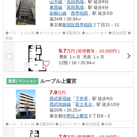
山手線
「
高田馬場
」駅 徒歩8分
東西線
「
高田馬場
」駅 徒歩4分
副都心線
「
西早稲田
」駅 徒歩3分
築24年 / 20.84㎡
東京都
新宿区
西早稲田
２丁目21－11
◆バス・トイレ別 ◆オートロック ◆宅配BOX ◆エレベーター ◆室内洗置 ◆
収納
9.7
万
円
(管理費等：10,000円 )
1ヶ月
1ヶ月
敷金
礼金
12階 / 1K / 20.84㎡
ルーブル上鷺宮
賃貸 | マンション
7.9
万円
西武新宿線
「
下井草
」駅 徒歩9分
西武池袋線
「
富士見台
」駅 徒歩13分
築20年 / 20.25㎡
東京都
中野区
上鷺宮
５丁目8－2
◆バス・トイレ別 ◆宅配BOX ◆エレベーター ◆室内洗置 ◆収納
7.9
万
円
(管理費等：10,000円 )