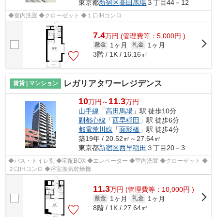
東京都
新宿区
高田馬場
３丁目44－12
◆室内洗置 ◆クローゼット ◆１口IHコンロ
7.4
万
円
(管理費等：5,000円 )
1ヶ月
1ヶ月
敷金
礼金
3階 / 1K / 16.16㎡
レガリアタワーレジデンス
賃貸 | マンション
10
11.3
万円～
万円
山手線
「
高田馬場
」駅 徒歩10分
副都心線
「
西早稲田
」駅 徒歩6分
都電荒川線
「
面影橋
」駅 徒歩4分
築19年 / 20.52㎡～27.64㎡
東京都
新宿区
西早稲田
３丁目20－3
◆バス・トイレ別 ◆宅配BOX ◆エレベーター ◆室内洗置 ◆クローゼット ◆
２口IHコンロ ◆浴室換気乾燥機
11.3
万
円
(管理費等：10,000円 )
1ヶ月
1ヶ月
敷金
礼金
8階 / 1K / 27.64㎡