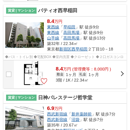
パティオ西早稲田
賃貸 | マンション
8.4
万円
東西線
「
早稲田
」駅 徒歩9分
東西線
「
高田馬場
」駅 徒歩9分
山手線
「
高田馬場
」駅 徒歩13分
築32年 / 22.34㎡
東京都
新宿区
西早稲田
２丁目10－18
◆バス・トイレ別 ◆宅配BOX ◆室内洗置 ◆クローゼット ◆２口ガスコンロ
8.4
万
円
(管理費等：8,000円 )
1ヶ月
1ヶ月
敷金
礼金
3階 / 1K / 22.34㎡
日神パレステージ哲学堂
賃貸 | マンション
6.9
万円
西武新宿線
「
新井薬師前
」駅 徒歩7分
西武新宿線
「
沼袋
」駅 徒歩7分
築35年 / 20.67㎡