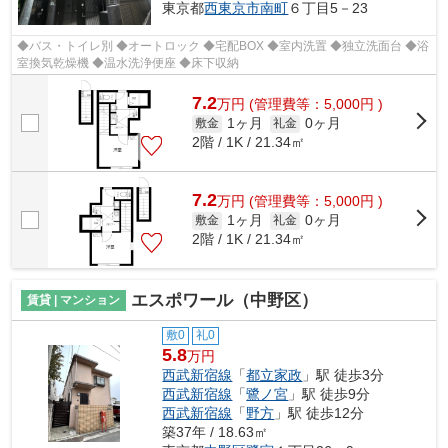
東京都
西東京市
南町
６丁目5－23
◆バス・トイレ別 ◆オートロック ◆宅配BOX ◆室内洗置 ◆独立洗面台 ◆浴
室換気乾燥機 ◆温水洗浄便座 ◆床下収納
7.2
万
円
(管理費等：5,000円 )
1ヶ月
0ヶ月
敷金
礼金
2階 / 1K / 21.34㎡
7.2
万
円
(管理費等：5,000円 )
1ヶ月
0ヶ月
敷金
礼金
2階 / 1K / 21.34㎡
エスポワール（中野区）
賃貸 | マンション
敷0
礼0
5.8
万円
西武新宿線
「
都立家政
」駅 徒歩3分
西武新宿線
「
鷺ノ宮
」駅 徒歩9分
西武新宿線
「
野方
」駅 徒歩12分
築37年 / 18.63㎡