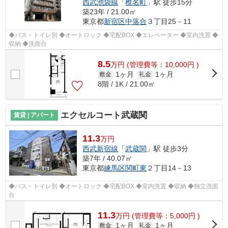
西武池袋線
「
椎名町
」駅 徒歩15分
築23年 / 21.00㎡
東京都
新宿区
中落合
３丁目25－11
◆バス・トイレ別 ◆オートロック ◆宅配BOX ◆エレベーター ◆室内洗置 ◆
収納 ◆洗面台
8.5
万
円
(管理費等：10,000円 )
1ヶ月
1ヶ月
敷金
礼金
8階 / 1K / 21.00㎡
エクセルコート武蔵関
賃貸 | アパート
11.3
万円
西武新宿線
「
武蔵関
」駅 徒歩3分
築7年 / 40.07㎡
東京都
練馬区
関町東
２丁目14－13
◆バス・トイレ別 ◆オートロック ◆宅配BOX ◆室内洗置 ◆収納 ◆独立洗面
台
11.3
万
円
(管理費等：5,000円 )
1ヶ月
1ヶ月
敷金
礼金