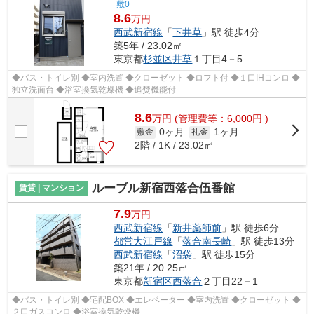
敷0
8.6
万円
西武新宿線
「
下井草
」駅 徒歩4分
築5年 / 23.02㎡
東京都
杉並区
井草
１丁目4－5
◆バス・トイレ別 ◆室内洗置 ◆クローゼット ◆ロフト付 ◆１口IHコンロ ◆
独立洗面台 ◆浴室換気乾燥機 ◆追焚機能付
8.6
万
円
(管理費等：6,000円 )
0ヶ月
1ヶ月
敷金
礼金
2階 / 1K / 23.02㎡
ルーブル新宿西落合伍番館
賃貸 | マンション
7.9
万円
西武新宿線
「
新井薬師前
」駅 徒歩6分
都営大江戸線
「
落合南長崎
」駅 徒歩13分
西武新宿線
「
沼袋
」駅 徒歩15分
築21年 / 20.25㎡
東京都
新宿区
西落合
２丁目22－1
◆バス・トイレ別 ◆宅配BOX ◆エレベーター ◆室内洗置 ◆クローゼット ◆
２口ガスコンロ ◆浴室換気乾燥機