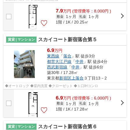
7.9
万
円
(管理費等：8,000円 )
1ヶ月
1ヶ月
敷金
礼金
1階 / 1K / 20.25㎡
スカイコート新宿落合第５
賃貸 | マンション
6.9
万円
東西線
「
落合
」駅 徒歩3分
都営大江戸線
「
中井
」駅 徒歩4分
西武新宿線
「
中井
」駅 徒歩6分
築30年 / 17.28㎡
東京都
新宿区
上落合
３丁目13－2
◆オートロック ◆室内洗置 ◆クローゼット ◆１口IHコンロ
6.9
万
円
(管理費等：6,000円 )
1ヶ月
1ヶ月
敷金
礼金
1階 / 1K / 17.28㎡
スカイコート新宿落合第６
賃貸 | マンション