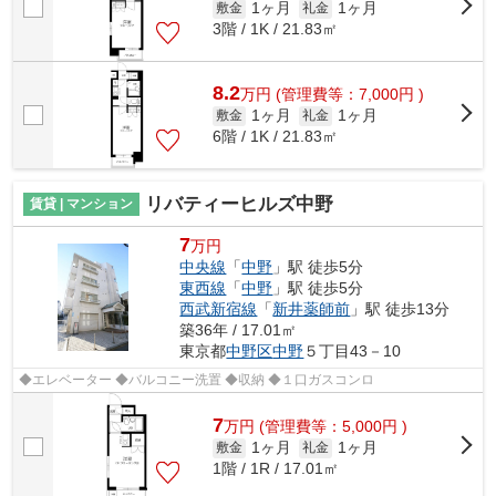
1ヶ月
1ヶ月
敷金
礼金
3階 / 1K / 21.83㎡
8.2
万
円
(管理費等：7,000円 )
1ヶ月
1ヶ月
敷金
礼金
6階 / 1K / 21.83㎡
リバティーヒルズ中野
賃貸 | マンション
7
万円
中央線
「
中野
」駅 徒歩5分
東西線
「
中野
」駅 徒歩5分
西武新宿線
「
新井薬師前
」駅 徒歩13分
築36年 / 17.01㎡
東京都
中野区
中野
５丁目43－10
◆エレベーター ◆バルコニー洗置 ◆収納 ◆１口ガスコンロ
7
万
円
(管理費等：5,000円 )
1ヶ月
1ヶ月
敷金
礼金
1階 / 1R / 17.01㎡