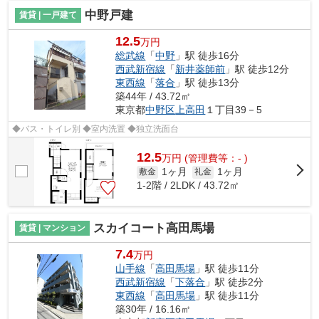
中野戸建
賃貸 | 一戸建て
12.5
万円
総武線
「
中野
」駅 徒歩16分
西武新宿線
「
新井薬師前
」駅 徒歩12分
東西線
「
落合
」駅 徒歩13分
築44年 / 43.72㎡
東京都
中野区
上高田
１丁目39－5
◆バス・トイレ別 ◆室内洗置 ◆独立洗面台
12.5
万
円
(管理費等：- )
1ヶ月
1ヶ月
敷金
礼金
1-2階 / 2LDK / 43.72㎡
スカイコート高田馬場
賃貸 | マンション
7.4
万円
山手線
「
高田馬場
」駅 徒歩11分
西武新宿線
「
下落合
」駅 徒歩2分
東西線
「
高田馬場
」駅 徒歩11分
築30年 / 16.16㎡