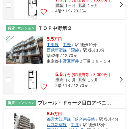
1ヶ月
1ヶ月
敷金
礼金
4階 / 1K / 20.25㎡
ＴＯＰ中野第２
賃貸 | マンション
5.5
万円
中央線
「
中野
」駅 徒歩10分
西武新宿線
「
沼袋
」駅 徒歩13分
築42年 / 12.70㎡
東京都
中野区
新井
２丁目３８－１４
5.5
万
円
(管理費等：3,000円 )
1ヶ月
1ヶ月
敷金
礼金
2階 / 1R / 12.70㎡
プレール・ドゥーク目白アベニュー
賃貸 | マンション
8.5
万円
都営大江戸線
「
落合南長崎
」駅 徒歩4分
西武新宿線
「
中井
」駅 徒歩13分