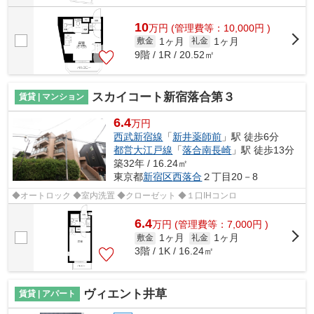
10
万
円
(管理費等：10,000円 )
1ヶ月
1ヶ月
敷金
礼金
9階 / 1R / 20.52㎡
スカイコート新宿落合第３
賃貸 | マンション
6.4
万円
西武新宿線
「
新井薬師前
」駅 徒歩6分
都営大江戸線
「
落合南長崎
」駅 徒歩13分
築32年 / 16.24㎡
東京都
新宿区
西落合
２丁目20－8
◆オートロック ◆室内洗置 ◆クローゼット ◆１口IHコンロ
6.4
万
円
(管理費等：7,000円 )
1ヶ月
1ヶ月
敷金
礼金
3階 / 1K / 16.24㎡
ヴィエント井草
賃貸 | アパート