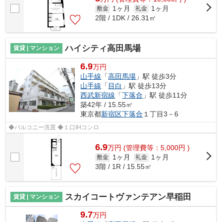
1ヶ月
1ヶ月
敷金
礼金
2階 / 1DK / 26.31㎡
ハイシティ高田馬場
賃貸 | マンション
6.9
万円
山手線
「
高田馬場
」駅 徒歩3分
山手線
「
目白
」駅 徒歩13分
西武新宿線
「
下落合
」駅 徒歩11分
築42年 / 15.55㎡
東京都
新宿区
下落合
１丁目3－6
◆バルコニー洗置 ◆１口IHコンロ
6.9
万
円
(管理費等：5,000円 )
1ヶ月
1ヶ月
敷金
礼金
3階 / 1R / 15.55㎡
スカイコートヴァンテアン早稲田
賃貸 | マンション
9.7
万円