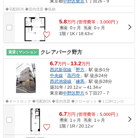
東京都
中野区
鷺宮
１丁目26－9
◆宅配BOX ◆室内洗置 ◆収納
5.8
万
円
(管理費等：3,000円 )
0ヶ月
0ヶ月
敷金
礼金
1階 / 1K / 18.63㎡
クレアパーク野方
賃貸 | マンション
6.7
13.2
万円～
万円
西武新宿線
「
野方
」駅 徒歩1分
中央線
「
高円寺
」駅 徒歩24分
西武池袋線
「
練馬
」駅 徒歩28分
築31年 / 20.12㎡～41.34㎡
東京都
中野区
野方
５丁目27－7
◆オートロック ◆宅配BOX ◆室内洗置 ◆クローゼット ◆１口IHコンロ
6.7
万
円
(管理費等：5,000円 )
1ヶ月
1ヶ月
敷金
礼金
1階 / 1R / 20.12㎡