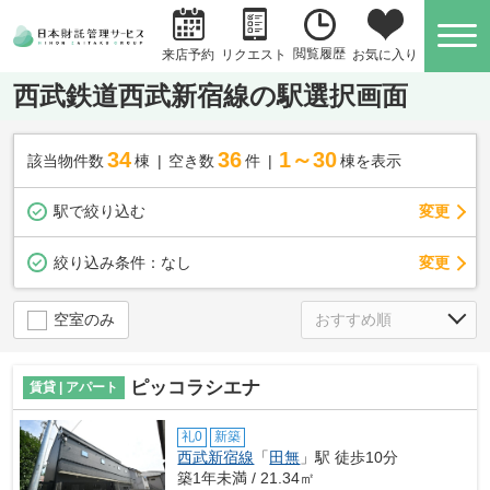
閲覧履歴
お気に入り
来店予約
リクエスト
西武鉄道西武新宿線の駅選択画面
34
36
1～30
該当物件数
棟
空き数
件
棟を表示
駅で絞り込む
変更
変更
絞り込み条件：
なし
空室のみ
ピッコラシエナ
賃貸 | アパート
礼0
新築
西武新宿線
「
田無
」駅 徒歩10分
築1年未満 / 21.34㎡