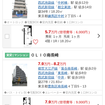
西武池袋線
「
中村橋
」駅 徒歩12分
西武新宿線
「
都立家政
」駅 徒歩14分
築34年 / 18.20㎡
東京都
練馬区
中村
２丁目5－4
◆オートロック ◆宅配BOX ◆室内洗置 ◆収納 ◆１口IHコンロ
5.7
万
円
(管理費等：6,000円 )
1ヶ月
1ヶ月
敷金
礼金
4階 / 1R / 18.20㎡
ＯＬＩＯ南長崎
賃貸 | マンション
7.9
8.2
万円～
万円
都営大江戸線
「
落合南長崎
」駅 徒歩2分
西武池袋線
「
東長崎
」駅 徒歩8分
西武新宿線
「
中井
」駅 徒歩18分
築27年 / 21.83㎡
東京都
豊島区
南長崎
４丁目5－13
◆バス・トイレ別 ◆宅配BOX ◆エレベーター ◆室内洗置 ◆１口IHコンロ
7.9
万
円
(管理費等：9,000円 )