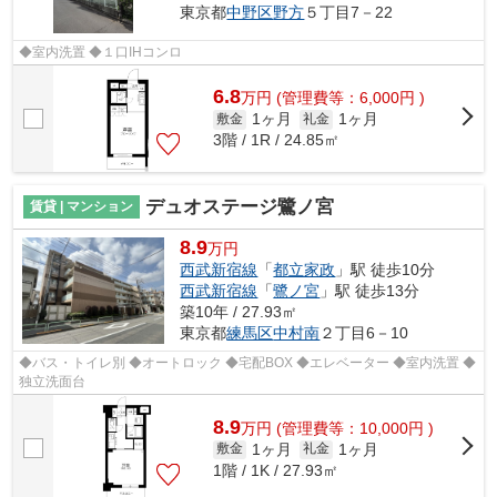
東京都
中野区
野方
５丁目7－22
◆室内洗置 ◆１口IHコンロ
6.8
万
円
(管理費等：6,000円 )
1ヶ月
1ヶ月
敷金
礼金
3階 / 1R / 24.85㎡
デュオステージ鷺ノ宮
賃貸 | マンション
8.9
万円
西武新宿線
「
都立家政
」駅 徒歩10分
西武新宿線
「
鷺ノ宮
」駅 徒歩13分
築10年 / 27.93㎡
東京都
練馬区
中村南
２丁目6－10
◆バス・トイレ別 ◆オートロック ◆宅配BOX ◆エレベーター ◆室内洗置 ◆
独立洗面台
8.9
万
円
(管理費等：10,000円 )
1ヶ月
1ヶ月
敷金
礼金
1階 / 1K / 27.93㎡