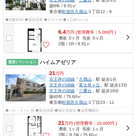
築8年 / 8.91㎡
東京都
杉並区
久我山
３丁目12－8
◆宅配BOX ◆室内洗置 ◆ロフト付 ◆１口IHコンロ
6.4
万
円
(管理費等：5,000円 )
0ヶ月
0ヶ月
敷金
礼金
2階 / 1R / 8.91㎡
ハイムアゼリア
賃貸 | マンション
21
万円
京王井の頭線
「
久我山
」駅 徒歩1分
京王井の頭線
「
富士見ヶ丘
」駅 徒歩13分
京王井の頭線
「
三鷹台
」駅 徒歩18分
築40年 / 75.60㎡
東京都
杉並区
久我山
３丁目23－11
◆バス・トイレ別 ◆室内洗置 ◆独立洗面台 ◆追焚機能付
21
万
円
(管理費等：10,000円 )
1ヶ月
1ヶ月
敷金
礼金
2階 / 3LDK / 75.60㎡