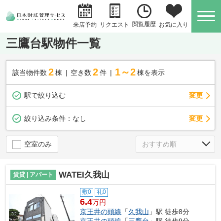
閲覧履歴
お気に入り
来店予約
リクエスト
三鷹台駅物件一覧
2
2
1～2
該当物件数
棟
空き数
件
棟を表示
駅で絞り込む
変更
変更
絞り込み条件：
なし
空室のみ
WATEI久我山
賃貸 | アパート
敷0
礼0
6.4
万円
京王井の頭線
「
久我山
」駅 徒歩8分
京王井の頭線
「
三鷹台
」駅 徒歩9分