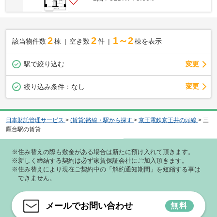
2
2
1～2
該当物件数
棟
空き数
件
棟を表示
駅で絞り込む
変更
変更
絞り込み条件：
なし
日本財託管理サービス
>
(賃貸)路線・駅から探す
>
京王電鉄京王井の頭線
>
三
鷹台駅の賃貸
※住み替えの際も敷金がある場合は新たに預け入れて頂きます。
※新しく締結する契約は必ず家賃保証会社にご加入頂きます。
※住み替えにより現在ご契約中の「解約通知期間」を短縮する事は
できません。
メールでお問い合わせ
無料