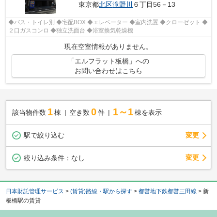
東京都
北区
滝野川
６丁目56－13
◆バス・トイレ別 ◆宅配BOX ◆エレベーター ◆室内洗置 ◆クローゼット ◆
２口ガスコンロ ◆独立洗面台 ◆浴室換気乾燥機
現在空室情報がありません。
「エルフラット板橋」への
お問い合わせはこちら
1
0
1～1
該当物件数
棟
空き数
件
棟を表示
駅で絞り込む
変更
変更
絞り込み条件：
なし
日本財託管理サービス
>
(賃貸)路線・駅から探す
>
都営地下鉄都営三田線
>
新
板橋駅の賃貸