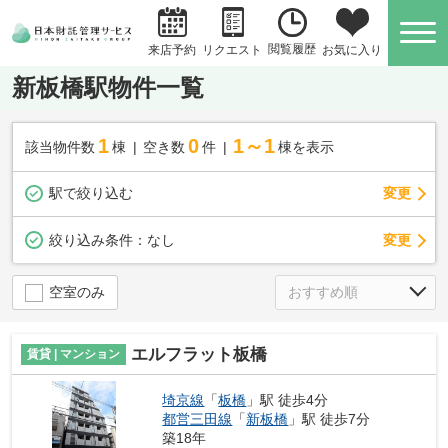
閲覧履歴
お気に入り
来店予約
リクエスト
新板橋駅物件一覧
1
0
1～1
該当物件数
棟
空き数
件
棟を表示
駅で絞り込む
変更
変更
絞り込み条件：
なし
空室のみ
エルフラット板橋
賃貸 | マンション
埼京線
「
板橋
」駅 徒歩4分
都営三田線
「
新板橋
」駅 徒歩7分
築18年