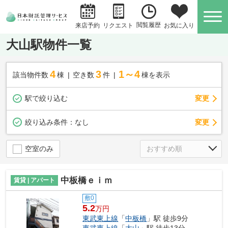
閲覧履歴
お気に入り
来店予約
リクエスト
大山駅物件一覧
4
3
1～4
該当物件数
棟
空き数
件
棟を表示
駅で絞り込む
変更
変更
絞り込み条件：
なし
空室のみ
中板橋ｅｉｍ
賃貸 | アパート
敷0
5.2
万円
東武東上線
「
中板橋
」駅 徒歩9分
東武東上線
「
大山
」駅 徒歩13分