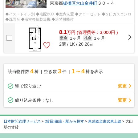
東京都
板橋区
大山金井町
３０－４
◆バス・トイレ別 ◆宅配BOX ◆室内洗置 ◆クローゼット ◆２口ガスコンロ
◆洗面台 ◆浴室換気乾燥機 ◆追焚機能付
8.1
万
円
(管理費等：3,000円 )
1ヶ月
1ヶ月
敷金
礼金
2階 / 1K / 20.28㎡
4
3
1～4
該当物件数
棟
空き数
件
棟を表示
駅で絞り込む
変更
変更
絞り込み条件：
なし
日本財託管理サービス
>
(賃貸)路線・駅から探す
>
東武鉄道東武東上線
>
大山
駅の賃貸