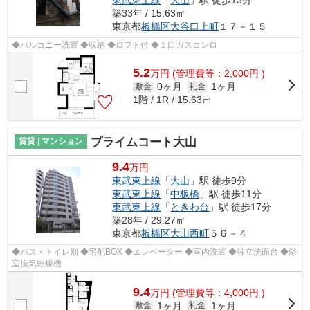
築33年 / 15.63㎡
東京都
板橋区
大谷口上町
１７－１５
◆バルコニー洗置 ◆収納 ◆ロフト付 ◆１口ガスコンロ
5.2
万
円
(管理費等：2,000円 )
0ヶ月
1ヶ月
敷金
礼金
1階 / 1R / 15.63㎡
プライムコート大山
賃貸 | マンション
9.4
万円
東武東上線
「
大山
」駅 徒歩9分
東武東上線
「
中板橋
」駅 徒歩11分
東武東上線
「
ときわ台
」駅 徒歩17分
築28年 / 29.27㎡
東京都
板橋区
大山西町
５６－４
◆バス・トイレ別 ◆宅配BOX ◆エレベーター ◆室内洗置 ◆独立洗面台 ◆浴
室換気乾燥機
9.4
万
円
(管理費等：4,000円 )
1ヶ月
1ヶ月
敷金
礼金