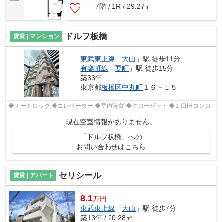
7階 / 1R / 29.27㎡
ドルフ板橋
賃貸 | マンション
東武東上線
「
大山
」駅 徒歩11分
有楽町線
「
要町
」駅 徒歩15分
築33年
東京都
板橋区
中丸町
１６－１５
◆オートロック ◆エレベーター ◆室内洗置 ◆クローゼット ◆１口IHコンロ
現在空室情報がありません。
「ドルフ板橋」への
お問い合わせはこちら
セリシール
賃貸 | アパート
8.1
万円
東武東上線
「
大山
」駅 徒歩7分
築13年 / 20.28㎡